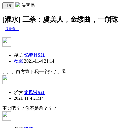
侠客岛
回复
[灌水] 三杀：虞美人，金缕曲，一斛珠
只看楼主
楼主
忆萝月S21
收藏
2021-11-4 21:14
。。。白方剩下我一个虾了。晕
沙发
定风波S21
2021-11-4 21:14
不会吧？？你不是杀？？？