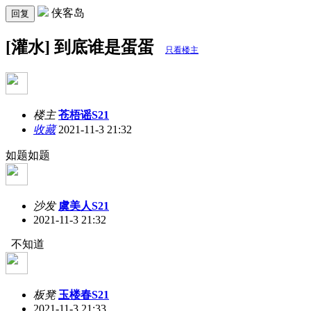
侠客岛
回复
[灌水] 到底谁是蛋蛋
只看楼主
楼主
苍梧谣S21
收藏
2021-11-3 21:32
如题如题
沙发
虞美人S21
2021-11-3 21:32
不知道
板凳
玉楼春S21
2021-11-3 21:33