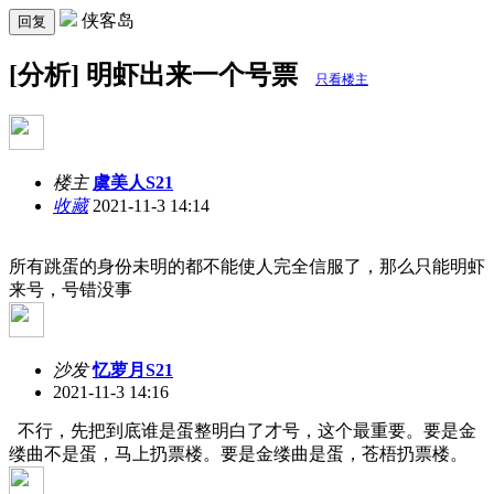
侠客岛
回复
[分析] 明虾出来一个号票
只看楼主
楼主
虞美人S21
收藏
2021-11-3 14:14
所有跳蛋的身份未明的都不能使人完全信服了，那么只能明虾
来号，号错没事
沙发
忆萝月S21
2021-11-3 14:16
不行，先把到底谁是蛋整明白了才号，这个最重要。要是金
缕曲不是蛋，马上扔票楼。要是金缕曲是蛋，苍梧扔票楼。