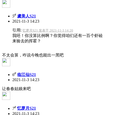
#
5
虞美人S21
2021-11-3 14:23
引用:
忆萝月S21 发表于 2021-11-3 14:20
我呸！你没算比例啊？你觉得咱们还有一百个虾硷
来验去的挥霍？
不太会算，咋说今晚也能出一黑吧
#
6
临江仙S21
2021-11-3 14:23
让春春姑娘来吧
#
7
忆萝月S21
2021-11-3 14:23