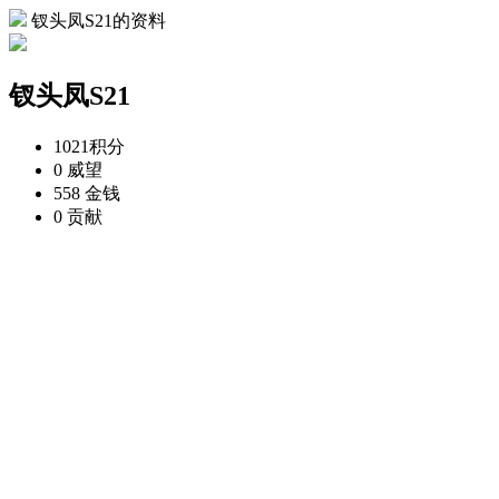
钗头凤S21的资料
钗头凤S21
1021
积分
0
威望
558
金钱
0
贡献