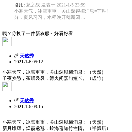
引用:
龙之战 发表于 2021-1-5 23:59
小寒天气，冰雪重重，关山深锁梅消息=芒种时
分，夏风习习，水稻晚开穗新闻 ...
咦？你换了一件新衣服～好看好看
#
8
天然秀
2021-1-6 05:12
小寒天气，冰雪重重，关山深锁梅消息；（天然）
子夜乡愁，茶烟袅袅，篝火闲烹句短长。（虚竹）
#
9
天然秀
2021-1-6 09:15
小寒天气，冰雪重重，关山深锁梅消息；（天然）
新月蟾辉，烟霞邈邈，岭海遥知竹性情。（半瓢居）