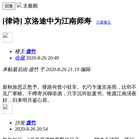
太极殿
回复
[律诗] 京洛途中为江南师寿
只看楼主
楼主
虚竹
收藏
2020-8-26 20:49
本帖最后由 虚竹 于 2020-8-26 21:19 编辑
新秋旅思正愁予。驿路何曾小驻车。乞巧乍逢京洛雨，比邻不
见广寒蜍。千樽寄兴聊添酒，只字沉吟欲废书。惟愿江南清夜
好，归来明月鉴心居。
沙发
虚竹
2020-8-26 20:54