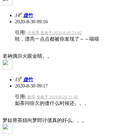
#
14
虚竹
2020-8-30 09:16
引用:
天然秀 发表于 2020-8-26 21:42
哇，漂亮一点点都被你发现了～～嘻嘻
老衲偶尔火眼金睛。。
#
15
虚竹
2020-8-30 09:17
引用:
跑堂 发表于 2020-8-26 21:48
如茶问你欠的债什么时候还。。。
梦姑替茶妞向梦郎讨债真的好么。。。