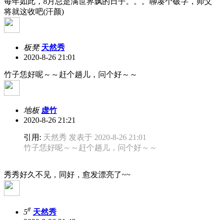
每年如此，8月总是满世界飘的日子。。。聊凑个破字，师父
将就这收吧(汗颜)
板凳
天然秀
2020-8-26 21:01
竹子恁好呢～～赶个趟儿，问个好～～
地板
虚竹
2020-8-26 21:21
引用:
天然秀 发表于 2020-8-26 21:01
竹子恁好呢～～赶个趟儿，问个好～～
秀秀好久不见，同好，愈发漂亮了~~
#
5
天然秀