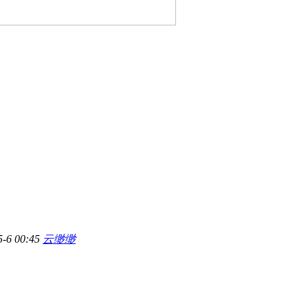
5-6 00:45
云缈缈