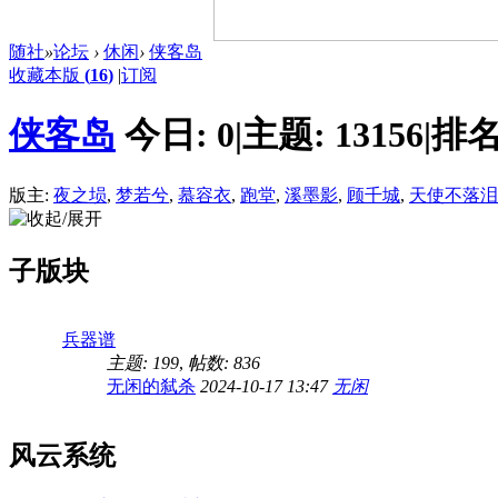
随社
»
论坛
›
休闲
›
侠客岛
收藏本版
(
16
)
|
订阅
侠客岛
今日:
0
|
主题:
13156
|
排名
版主:
夜之埙
,
梦若兮
,
慕容衣
,
跑堂
,
溪墨影
,
顾千城
,
天使不落泪
子版块
兵器谱
主题: 199
,
帖数: 836
无闲的弑杀
2024-10-17 13:47
无闲
风云系统