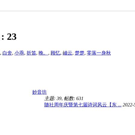
:
23
,
白舍
,
小乖
,
折笛
,
晚。
,
顾忆
,
岫云
,
楚楚
,
零落一身秋
妙音坊
主题: 39
,
帖数: 631
随社周年庆暨第七届诗词风云【东 ...
2022-