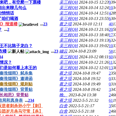
来吧，有空爬一下票楼
吴三桂QH
2024-10-15 12:23
9
39
能出来聊几句么
吴三桂QH
2024-10-14 12:24
10
3
句悄悄话
吴三桂QH
2024-10-14 12:51
4
28
了咱们喝酒
吴三桂QH
2024-10-13 23:55
6
30
雨》报道楼
...
2
3
夜之埙
2024-10-10 12:11
40
1
？
...
2
吴三桂QH
2024-10-13 21:16
20
5
吴三桂QH
2024-10-13 18:40
17
3
吴三桂QH
2024-10-13 19:13
6
32
王不比陈子龙白？
吴三桂QH
2024-10-13 19:02
10
3
衣楼
...
2
3
岫云
2024-10-8 23:09
58
1
3
4
吴三桂QH
2024-10-12 08:11
60
1
情况？
吴三桂QH
2024-10-12 21:26
11
3
们是如何看上本王的
吴三桂QH
2024-10-12 12:01
13
3
秦淮烟雨》弑杀集
夜之埙
2024-10-8 19:47
2
35
秦淮烟雨》邀请函
夜之埙
2024-10-8 19:52
0
33
秦淮烟雨》规则贴
夜之埙
2024-10-8 19:49
0
31
秦淮烟雨》背景贴
夜之埙
2024-10-8 19:42
3
34
长相思》背景贴
晚。
2023-8-24 13:38
2
46
结局和真身表
...
2
3
4
夜之埙
2022-5-5 21:32
61
1
叛逆者刺杀孙小宁【刺】
白舍
2022-5-5 21:17
3
50
兵团岁月杀马守常【杀】
白舍
2022-5-5 21:18
2
46