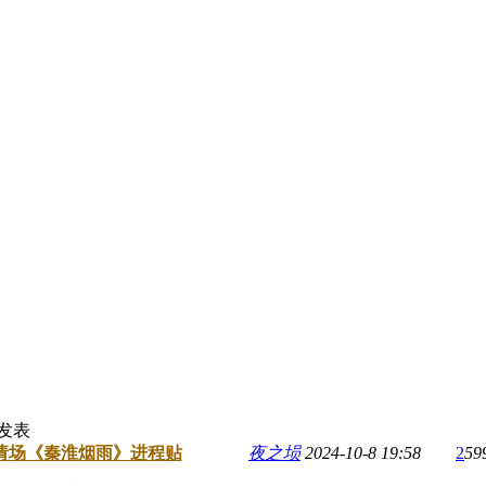
发表
请场《秦淮烟雨》进程贴
夜之埙
2024-10-8 19:58
2
59