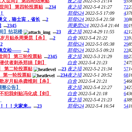
【人世间】 第四轮结果贴
夜之埙
2022-5-5 21:14
9
55
世间】 第四轮投票贴
...
2
3
4
夜之埙
2022-5-4 21:27
72
2
！
郑母S24
2022-5-5 17:09
4
37
秉义，骆士宾，省长
...
2
郑母S24
2022-5-4 21:58
30
8
我
...
2
3
4
5
周秉昆S24
2022-5-4 21:44
80
1
间】拈花楼
...
2
3
夜之埙
2022-4-29 11:55
42
1
岩岁月贴杀周秉昆【杀】
...
2
白舍
2022-5-4 21:22
33
9
.
2
郑母S24
2022-5-5 05:38
29
8
姚立松——
...
2
郑母S24
2022-5-5 09:21
22
8
世间】 第三轮投票贴
...
2
3
4
5
夜之埙
2022-5-3 21:29
88
2
轮潜伏者刺杀郑娟【刺】
白舍
2022-5-4 21:23
7
47
】 第二轮投票贴
...
2
3
夜之埙
2022-5-2 21:34
57
1
】 第一轮投票贴
...
2
3
4
夜之埙
2022-5-1 20:52
68
1
如歌岁月贴杀龚维则【杀】
白舍
2022-5-4 21:21
5
46
调整公告】
夜之埙
2022-5-4 22:27
3
42
人不犯我剑贴冯化成【剑】
白舍
2022-5-4 21:18
6
43
】
夜之埙
2022-5-4 21:23
4
38
！！大家来...
...
2
3
郑母S24
2022-5-4 16:54
54
1