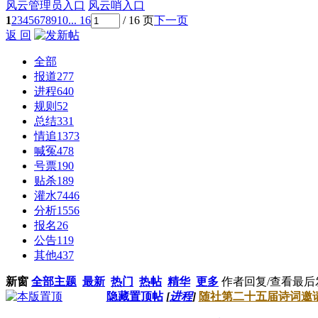
风云管理员入口
风云哨入口
1
2
3
4
5
6
7
8
9
10
... 16
/ 16 页
下一页
返 回
全部
报道
277
进程
640
规则
52
总结
331
情追
1373
喊冤
478
号票
190
贴杀
189
灌水
7446
分析
1556
报名
26
公告
119
其他
437
新窗
全部主题
最新
热门
热帖
精华
更多
作者
回复/查看
最后
隐藏置顶帖
[
进程
]
随社第二十五届诗词邀