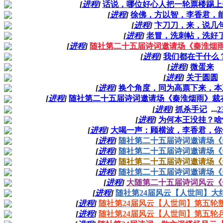
[
进程
]
话说，哪位好心人把一轮票楼踢上
[
进程
]
徐佛，方以智，李香君，
[
进程
]
卞刀刀，来，说几
[
进程
]
老冒，洗刺帖，洗好
[
进程
]
随社第二十五届诗词邀请场《秦淮烟
[
进程
]
我们都在干什么
[
进程
]
微蛋来
[
进程
]
关于圆圆
[
进程
]
换个角度，同为高票下来，本
[
进程
]
随社第二十五届诗词邀请场《秦淮烟雨》裁
[
进程
]
抓杀手记
...
2
[
进程
]
为何本王没挂？啥
[
进程
]
大喝一声：顾横波，李香君，你
[
进程
]
随社第二十五届诗词邀请场《
[
进程
]
随社第二十五届诗词邀请场《
[
进程
]
随社第二十五届诗词邀请场《
[
进程
]
随社第二十五届诗词邀请场《
[
进程
]
大随第二十五届诗词风云《
[
进程
]
随社第24届风云【人世间】大
[
进程
]
随社第24届风云【人世间】第五轮
[
进程
]
随社第24届风云【人世间】第五轮