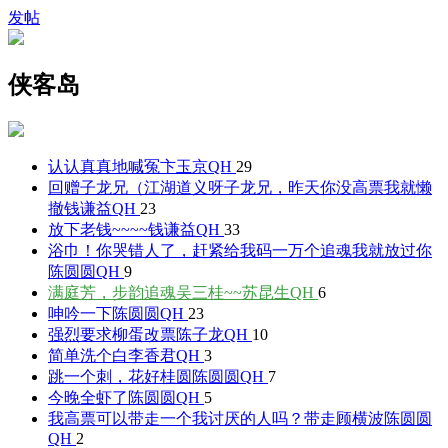
发帖
侠客岛
认认真真地喊冤
卞玉京QH
29
回赠子龙兄（江湖道义呀子龙兄，昨天你没高票我就懒
撤
钱谦益QH
23
放下老钱~~~~
钱谦益QH
33
浴巾！你哭错人了，赶紧给我码一万个追魂我就放过你
陈圆圆QH
9
满庭芳，步韵追魂吴三桂~~
苏昆生QH
6
呻吟一下
陈圆圆QH
23
强烈要求柳蛋改票
陈子龙QH
10
简单洗个白
李香君QH
3
跳一个刺，花好桂圆
陈圆圆QH
7
今晚全虾了
陈圆圆QH
5
我高票可以带走一个我讨厌的人吗？带走顾横波
陈圆圆
QH
2