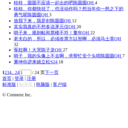
桂桂，圆圆不应该一起出的吧
陈圆圆QH
4
桂桂。你都快挂了，也没动作吗？想当年你一怒之下的
勇气呢
陈圆圆QH
3
放我下来，我是剑
陈圆圆QH
12
其实我真的不想多说
茅元仪QH
20
哨子来，规则帖和票楼不符！
董年QH
22
老夫白的，所以，必须改票方以智啊，必须
马士英QH
32
冤枉啊！大哭
陈子龙QH
27
哨子，我的头像上不去啊，求帮忙安个头呗
陈圆圆QH
7
秉坤你进来
姚立松S24
18
1
2
3
4
.. 24
/ 24 页
下一页
首页
|
登录
|
注册
标准版
|
触屏版
|
电脑版
|
客户端
© Comsenz Inc.