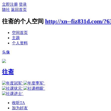
立即注册
登录
随社
返回首页
往斋的个人空间
http://xn--fiz831d.com/?6
空间首页
主题
个人资料
头像
往斋
收听TA
加为好友