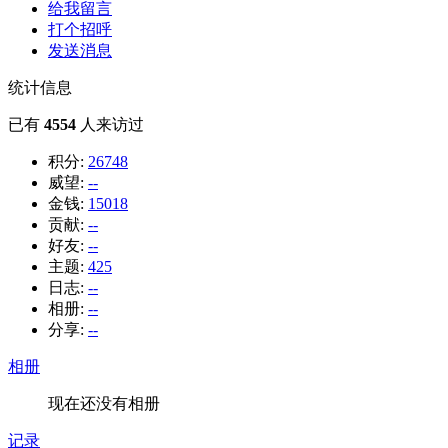
给我留言
打个招呼
发送消息
统计信息
已有
4554
人来访过
积分:
26748
威望:
--
金钱:
15018
贡献:
--
好友:
--
主题:
425
日志:
--
相册:
--
分享:
--
相册
现在还没有相册
记录