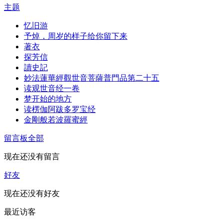
主题
忆旧游
予焯，周岁的样子给你留下来
著衣
探芳信
讀史記
妙法蓮華經觀世音菩薩普門品第二十五
读观世音经一卷
梦开始的地方
读楞伽阿跋多罗宝经
金剛般若波羅蜜經
留言板
全部
现在还没有留言
好友
现在还没有好友
最近访客