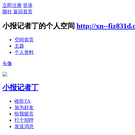
立即注册
登录
随社
返回首页
小报记者丁的个人空间
http://xn--fiz831d
空间首页
主题
个人资料
头像
小报记者丁
收听TA
加为好友
给我留言
打个招呼
发送消息