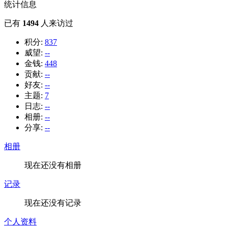
统计信息
已有
1494
人来访过
积分:
837
威望:
--
金钱:
448
贡献:
--
好友:
--
主题:
7
日志:
--
相册:
--
分享:
--
相册
现在还没有相册
记录
现在还没有记录
个人资料