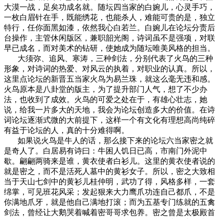
大漠一战，足矣功成名就。随坛四当家的白婉儿，心灵手巧，
一枚白眉针在手，既能绣花，也能杀人，难能可贵的是，独立
特行，任你面黑如漆，依然我心白若兰。白婉儿在论坛分责后
台操作，主管休闲版区，兼职韶光阁，诗词虽不是强项，对联
早已成名，而对美术的钻研，使她成为随坛唯美风格的担当。
大须弥、追风、寒涛，三种剑法，分别代表了火鸟的三种
形象，对诗词的热爱、对风云的执着，对职业的认真。所以，
这里点论坛的新晋五当家火鸟为易兰珠，就这么毫无违和感。
火鸟原本是八卦堂的版主，为了提升部门人气，想了不少办
法，也收到了成效。火鸟的可爱之处在于，有雄心壮志，她
说，给我一片多大的天地，我会为论坛创造多大的价值。在诗
词论坛逐渐式微的大前提下，这样一个有文化有理想高尚纯碎
有益于论坛的人，真的十分难得啊。
如果说火鸟是牛人的话，那么接下来的论坛六当家密之就
是奇人了。白居易有诗曰：牛困人饥日已高，市南门外泥中
歇。翩翩两骑来是谁，黄衣使者白衫儿。这里的黄衣使者说的
就是密之，而不是活死人墓中的黄衫女子。所以，密之大致相
当于天山七剑中的黄衫儿桂仲明，武功了得，风格多样，一套
绵掌，可见班花风采；发起狠来大力鹰爪功连自己都爪，不是
你满地爪牙，就是他自己满地打滚；而为五基专门练就的五禽
剑法，曾经让大鹅哭着喊着密哥哥求包养。密之曾是太极殿首