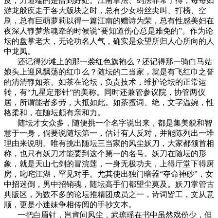
皮，力道端的是恰到好处。江南掌法、剑法非常了得，每每如
游龙般疾走于各大版块之时，总有少女粉丝尖叫、打榜、空
刷，总有巨萌萝莉以得一篇江南的赠诗为荣，总有性感美妇在
夜深人静梦萦魂牵的时候说“要知道伤心总是难免的”。作为论
坛的盘掌老大，无论功名人气，确实是众望所归人心所向的人
中龙凤。
还记得沙滩上的那一袭红色旗袍么？还记得那一骑白马姑
娘头上迎风飘荡的红巾么？随坛的二当家，就是有飞红巾之誉
的清清静如茶。如茶在论坛，负责技术，维护论坛的正常运
转，有“九星定形针”的美称。同时还兼管参议院，协管两仪
居，所谓能者多劳，大抵如此。如茶擅词、绝，文字温婉，性
格柔和，在随坛颇有亲和力。
随坛才女众多，随便挑一个名字说出来，都是集美貌和智
慧于一身，倘要说随坛第一，估计有人反对，并能陈列出一堆
理由来说明。唯有挑出随坛三当家的风尘妖刀，大家都颔首相
称，也只有妖刀才能要到这个第一的名号。妖刀在随坛的形
象，就是天山七剑的冒浣莲，一身无极功夫，上得厅堂下得厨
房，叱咤江湖，罕见对手。尤其使出独门暗器“夺命神砂”，女
中招迷倒，男中招销魂，随坛高手们都望尘莫及。妖刀掌管古
典版区，为数不多的论坛推精团成员之一，诗词皆工，文从意
顺，更是小迷妹争相传阅的手抄文本。
一把白眉针，岂肯问风尘，武琼瑶在书中虽然戏份少，但