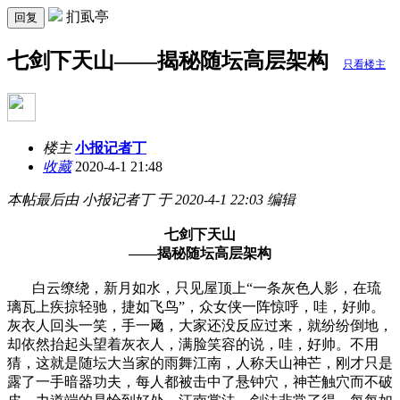
扪虱亭
回复
七剑下天山——揭秘随坛高层架构
只看楼主
楼主
小报记者丁
收藏
2020-4-1 21:48
本帖最后由 小报记者丁 于 2020-4-1 22:03 编辑
七剑下天山
——揭秘随坛高层架构
白云缭绕，新月如水，只见屋顶上“一条灰色人影，在琉
璃瓦上疾掠轻驰，捷如飞鸟”，众女侠一阵惊呼，哇，好帅。
灰衣人回头一笑，手一飏，大家还没反应过来，就纷纷倒地，
却依然抬起头望着灰衣人，满脸笑容的说，哇，好帅。不用
猜，这就是随坛大当家的雨舞江南，人称天山神芒，刚才只是
露了一手暗器功夫，每人都被击中了悬钟穴，神芒触穴而不破