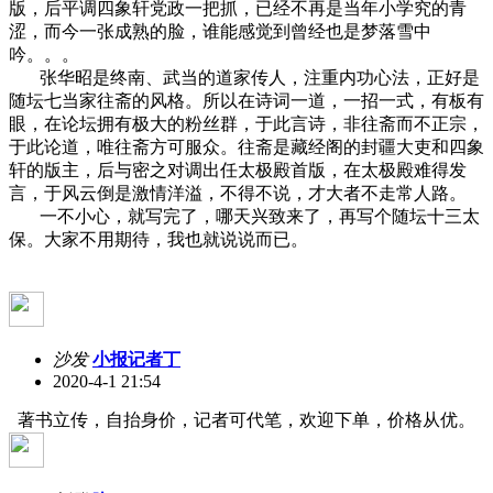
版，后平调四象轩党政一把抓，已经不再是当年小学究的青
涩，而今一张成熟的脸，谁能感觉到曾经也是梦落雪中
吟。。。
张华昭是终南、武当的道家传人，注重内功心法，正好是
随坛七当家往斋的风格。所以在诗词一道，一招一式，有板有
眼，在论坛拥有极大的粉丝群，于此言诗，非往斋而不正宗，
于此论道，唯往斋方可服众。往斋是藏经阁的封疆大吏和四象
轩的版主，后与密之对调出任太极殿首版，在太极殿难得发
言，于风云倒是激情洋溢，不得不说，才大者不走常人路。
一不小心，就写完了，哪天兴致来了，再写个随坛十三太
保。大家不用期待，我也就说说而已。
沙发
小报记者丁
2020-4-1 21:54
著书立传，自抬身价，记者可代笔，欢迎下单，价格从优。