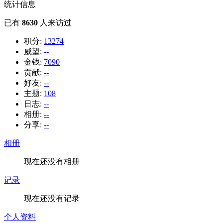
统计信息
已有
8630
人来访过
积分:
13274
威望:
--
金钱:
7090
贡献:
--
好友:
--
主题:
108
日志:
--
相册:
--
分享:
--
相册
现在还没有相册
记录
现在还没有记录
个人资料