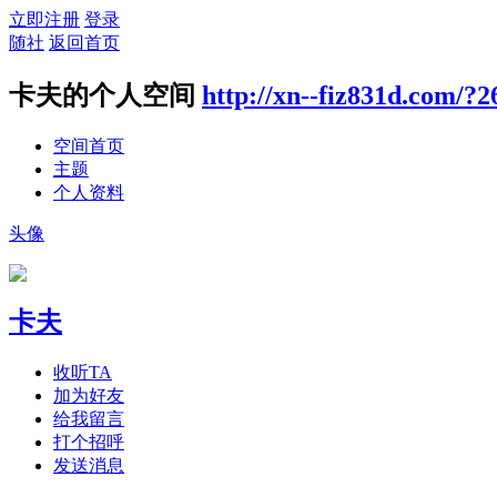
立即注册
登录
随社
返回首页
卡夫的个人空间
http://xn--fiz831d.com/?2
空间首页
主题
个人资料
头像
卡夫
收听TA
加为好友
给我留言
打个招呼
发送消息