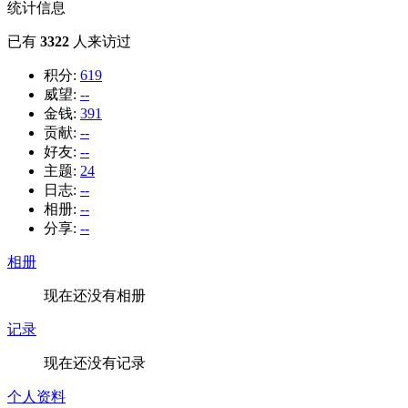
统计信息
已有
3322
人来访过
积分:
619
威望:
--
金钱:
391
贡献:
--
好友:
--
主题:
24
日志:
--
相册:
--
分享:
--
相册
现在还没有相册
记录
现在还没有记录
个人资料