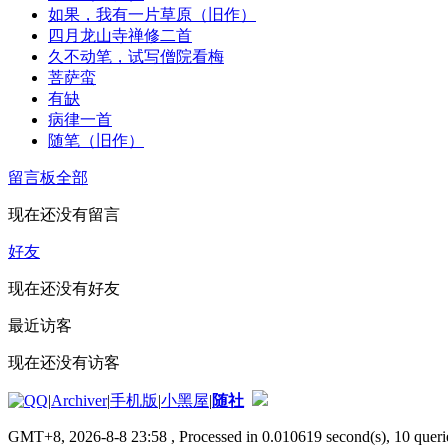
如果，我有一片草原（旧作）
四月龙山寺禅修二首
久不动笔，试写僧院看梅
菩萨蛮
有缺
病律一首
随笔（旧作）
留言板
全部
现在还没有留言
好友
现在还没有好友
最近访客
现在还没有访客
|
Archiver
|
手机版
|
小黑屋
|
随社
GMT+8, 2026-8-8 23:58
, Processed in 0.010619 second(s), 10 querie