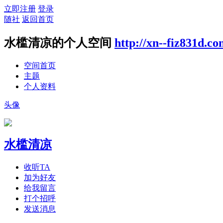
立即注册
登录
随社
返回首页
水槛清凉的个人空间
http://xn--fiz831d.c
空间首页
主题
个人资料
头像
水槛清凉
收听TA
加为好友
给我留言
打个招呼
发送消息