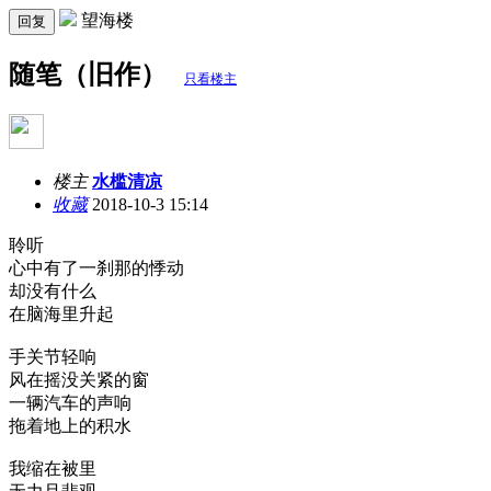
望海楼
回复
随笔（旧作）
只看楼主
楼主
水槛清凉
收藏
2018-10-3 15:14
聆听
心中有了一刹那的悸动
却没有什么
在脑海里升起
手关节轻响
风在摇没关紧的窗
一辆汽车的声响
拖着地上的积水
我缩在被里