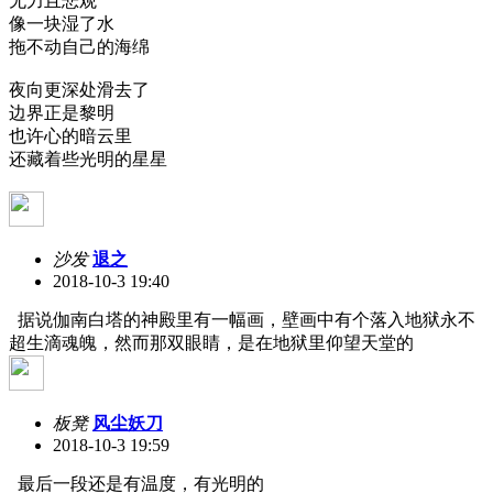
无力且悲观
像一块湿了水
拖不动自己的海绵
夜向更深处滑去了
边界正是黎明
也许心的暗云里
还藏着些光明的星星
沙发
退之
2018-10-3 19:40
据说伽南白塔的神殿里有一幅画，壁画中有个落入地狱永不
超生滴魂魄，然而那双眼睛，是在地狱里仰望天堂的
板凳
风尘妖刀
2018-10-3 19:59
最后一段还是有温度，有光明的