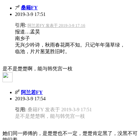
#
7
桑籍FY
2019-3-9 17:51
引用:
阿兰若FY 发表于 2019-3-9 17:16
报道…孟昊
南乡子
无兴少吟诗，秋雨春花两不知。只记年年蒲草绿，
临池，片片葱茏胜旧时。
是不是楚楚啊，能与韩凭宫一枝
#
8
阿兰若FY
2019-3-9 17:54
引用:
桑籍FY 发表于 2019-3-9 17:51
是不是楚楚啊，能与韩凭宫一枝
她们同一师傅的，是楚楚也不一定，楚楚肯定黑了，没黑不可
能闷着