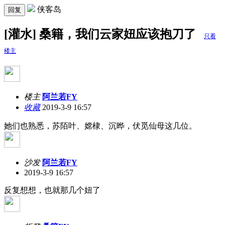
侠客岛
回复
[灌水] 桑籍，我们云家妞应该抱刀了
只看
楼主
楼主
阿兰若FY
收藏
2019-3-9 16:57
她们也熟悉，苏陌叶、嫦棣、沉晔，伏觅仙母这几位。
沙发
阿兰若FY
2019-3-9 16:57
反复想想，也就那几个妞了