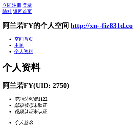
立即注册
登录
随社
返回首页
阿兰若FY的个人空间
http://xn--fiz831d.
空间首页
主题
个人资料
个人资料
阿兰若FY
(UID: 2750)
空间访问量
1122
邮箱状态
未验证
视频认证
未认证
个人签名