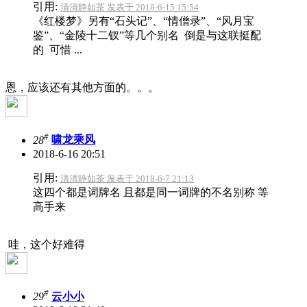
引用:
清清静如茶 发表于 2018-6-15 15:54
《红楼梦》另有“石头记”、“情僧录”、“风月宝
鉴”、“金陵十二钗”等几个别名 倒是与这联挺配
的 可惜 ...
恩，应该还有其他方面的。。。
#
28
啸龙乘风
2018-6-16 20:51
引用:
清清静如茶 发表于 2018-6-7 21:13
这四个都是词牌名 且都是同一词牌的不名别称 等
高手来
哇，这个好难得
#
29
云小小