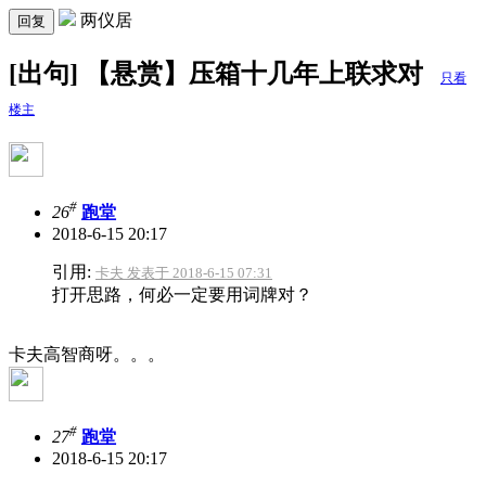
两仪居
回复
[出句] 【悬赏】压箱十几年上联求对
只看
楼主
#
26
跑堂
2018-6-15 20:17
引用:
卡夫 发表于 2018-6-15 07:31
打开思路，何必一定要用词牌对？
卡夫高智商呀。。。
#
27
跑堂
2018-6-15 20:17