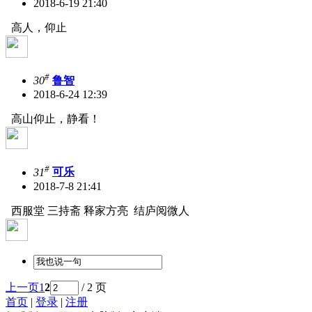
2018-6-19 21:40
高人，仰止
#
30
鲁智
2018-6-24 12:39
高山仰止，静看！
#
31
可乐
2018-7-8 21:41
西服堂 三持斋 释家方亮 结庐阅微人
上一页
1
2
/ 2 页
首页
|
登录
|
注册