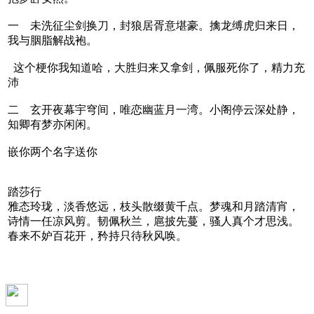
一 未洗征尘剑换刀，封狼居胥意堪豪。擒龙缚虎归来日，
我与胭脂解战袍。
这个梗你我知道哈，大胜归来又拿剑，佩服死你了，精力充
沛
二 玄开夜幕宇穹间，唯恋幽蓝月一湾。小阁停云深处静，
知卿有梦亦闲闲。
嵌你两个名字送你
踏莎行
雅态玲珑，淡香悠远，枝头散缀黄千点。梦魂和月踏清宵，
诗情一任凉风剪。韧佩秋兰，扈披先蔓，骚人真个才思浅。
春来不妒百花开，矜持只待秋风唤。