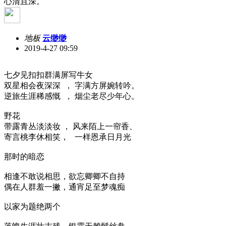
心清且深。
地板
云缈缈
2019-4-27 09:59
七夕见扣扣群满屏写牛女
双星相会夜深深 ， 字满方屏婉转吟。
逆旅生涯稀感慨 ， 烟尘老尽少年心。
野花
带露青丛淡淡妆 ， 风来陌上一帘香、
寄言桃李休相笑， 一样恩承日月光
那时的暗恋
相逢不敢说相思，欲忘卿卿不自持
偶在人群羞一撇，通宵足至梦魂痴
以家为题绝两个