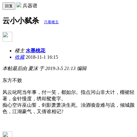
兵器谱
回复
云小小弑杀
只看楼主
楼主
水墨桃花
收藏
2018-11-1 16:15
本帖最后由 夏沫 于 2019-3-5 21:13 编辑
东方不败
风云叱咤当年事，付一笑，都如尔。指点河山非大计，榴裙轻
著，金针慢度，绣却鸳鸯字。
痴心空许巫山誓，剑影萧萧决生死。浊酒顷壶难与说，倾城颜
色，江湖豪气，又倩谁相记?