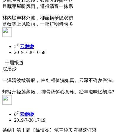
落魄生涯壮志残，银霜无赖鬓丝盘
且藏茅屋听风雨，避得清宵一抹寒
林内蟾声林外波，柳丝横翠隐双鹅
蔷薇架上风吹雨，一夜灯明诗句多
#
5
云缈缈
2019-7-30 16:58
十届报道
浣溪沙
一泽清波皱碧痕， 白红相倚浣如真。云深不碍梦香温。
蚱蜢舟轻莲藕嫩， 排骨汤鲜心意珍。经年滋味忆初淳?
#
6
云缈缈
2019-7-30 17:19
杀帖】第十届【陈情令】第三轮天府星落江澄