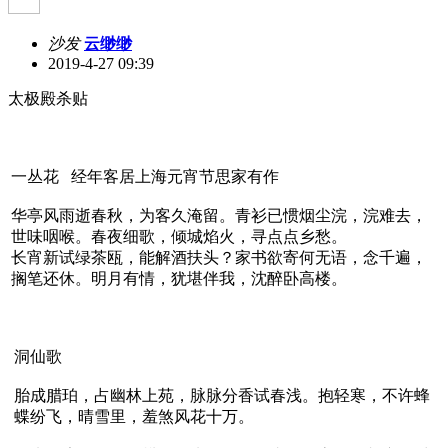
沙发
云缈缈
2019-4-27 09:39
太极殿杀贴
一丛花 经年客居上海元宵节思家有作
华亭风雨逝春秋，为客久淹留。青衫已惯烟尘浣，浣难去，
世味咽喉。春夜细歌，倾城焰火，寻点点乡愁。
长宵新试绿茶瓯，能解酒扶头？家书欲寄何无语，念千遍，
搁笔还休。明月有情，犹堪伴我，沈醉卧高楼。
洞仙歌
胎成腊珀，占幽林上苑，脉脉分香试春浅。抱轻寒，不许蜂
蝶纷飞，晴雪里，羞煞风花十万。