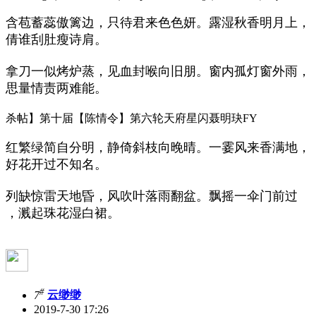
含苞蓄蕊傲篱边，只待君来色色妍。露湿秋香明月上，
倩谁刮肚瘦诗肩。
拿刀一似烤炉蒸，见血封喉向旧朋。窗内孤灯窗外雨，
思量情责两难能。
杀帖】第十届【陈情令】第六轮天府星闪聂明玦FY
红繁绿简自分明，静倚斜枝向晚晴。一霎风来香满地，
好花开过不知名。
列缺惊雷天地昏，风吹叶落雨翻盆。飘摇一伞门前过
，溅起珠花湿白裙。
#
7
云缈缈
2019-7-30 17:26