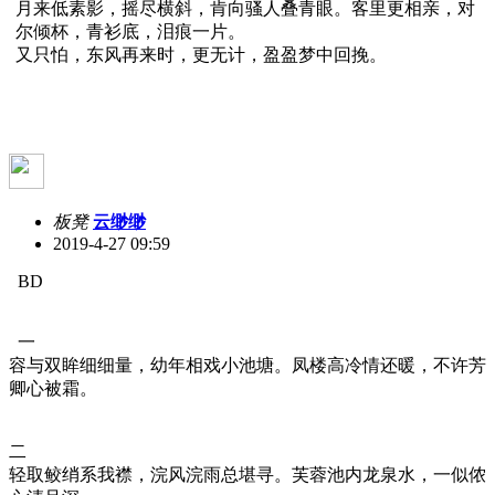
月来低素影，摇尽横斜，肯向骚人叠青眼。客里更相亲，对
尔倾杯，青衫底，泪痕一片。
又只怕，东风再来时，更无计，盈盈梦中回挽。
板凳
云缈缈
2019-4-27 09:59
BD
一
容与双眸细细量，幼年相戏小池塘。凤楼高冷情还暖，不许芳
卿心被霜。
二
轻取鲛绡系我襟，浣风浣雨总堪寻。芙蓉池内龙泉水，一似侬