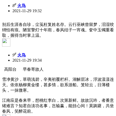
#
8
火鸟
2021-11-29 19:32
别后生涯各自珍，尘笺枉复姓名存。云行巫峡曾留梦，泪湿绞
绡怕有痕。陋室擎灯十年雨，春风结子一宵魂。奁中玉镯重看
取，握得当时掌上温。
#
9
火鸟
2021-11-29 19:34
高阳台 早春寄故人
雪净黄沙，草萌浅碧，辛夷初覆栏杆。湖解层冰，浮波漾漾连
天。依依杨柳黄金缕，甚多情，欲系游船。笼轻云，日薄楼
头，一抹微寒。
江南应是春来早，想桃红李白，次第新鲜。故故沉吟，者番意
绪难言？知君自淡功名事，岂输赢，能挂心间！莫踌躇，共坐
春风，笑醉花前。