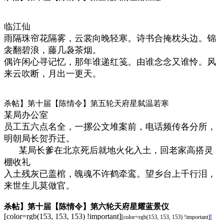
临江仙
雨隔珠帘花隔雾，云裳向晚轻寒。诗书合掩枕头边。锦
衾翻碧浪，藤几袅茶烟。
偶许闲心寻记忆，那年谁递红笺。由谁念念又谁怜。风
来云吹断，月出一更天。
杀帖】第十届【陈情令】第五轮天府星弑温若寒
某局办公室
员工五六点名全，一摞公文堆案前，电话频传各分所，
明朝局长贺乔迁。
某局长爹在北京死后就地火化入土，回老家高搭灵
棚收礼
入土残灰已盖棺，魄魂不许鹤牵鸾。望乡台上千行泪，
来世生儿莫做官。
杀帖】第十届【陈情令】第六轮天府星耀蓝景仪
[color=rgb(153, 153, 153) !important]
[color=rgb(153, 153, 153) !important]
[