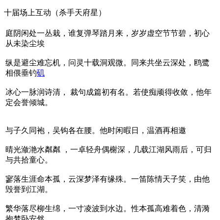
十届场上互动（杀手天府星）
庭阴闲处一丛栽，谁复弹琴踏月来，岁岁虚空节节碧，初心
从未染尘埃
纵是避尘难忘机，问灵十载洞观微。同来共坐云深处，鸥鹭
相偎垂钓
矶
冰心一脉润诗清， 裁句成篇初有名。若使痴顽得收敛，他年
定会誉倾城。
与子久同袍，吴钩各在腰。他时闲暇日，温酒再相邀
晴光潋滟水粼粼 ，一卓轻舟偶榭深，几载江湖风雨后，可归
与共拾童心。
寥落生涯命本孤，云深梦泽有缘殊。一笛陈情天子笑，由他
毁誉到江湖。
繁华落尽柳生绵，一寸凌波到水边。性本孤高难着色，清漪
抱梦卧安然。