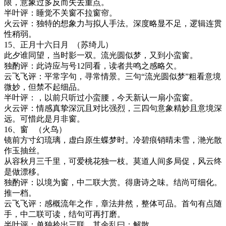
限，意象过多反而失去重点。
半叶评：睡觉不关窗不拉窗帘。
火云评：独特的想象力与拟人手法。深度略显不足，逻辑连贯
性稍弱。
15
、正月十六日月
（苏绮儿）
此夕谁同望，当时影一双。流光圆似梦，又到小蛮窗。
独酌评：此诗应与号
12
同看，读者共鸣之感略欠。
云飞飞评：
平常字句，寻常情景。三句
“流光圆似梦”粗看意境
微妙，但禁不起细品。
半叶评：，以前只听过小蛮腰，今天新认一扇小蛮窗。
火云评：情感真挚深沉且对比强烈，三四句意象精妙且意境深
远。可惜此是月非窗。
16
、窗 （火鸟）
镜前方寸幻琉璃，虚白原生蝶梦时。冷碧痕销晴未雪，滟光散
作玉抽丝。
从容秋月三千里，可爱桃花独一枝。莫道人间多局促，风云终
是做漂移。
独酌评：以境为窗，中二联大赏。得唐诗之味。结尚可细化。
推一档。
云飞飞评：感概流年之作，章法井然，整体可品。首句有点随
手，中二联可读，结句可再打磨。
半叶评：单独拎出三联，其余乱曰：解散。