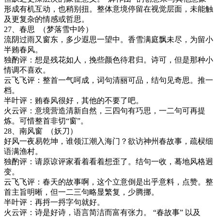
形成有机互动，也稍别扭。整体意境停留在视觉层面，未能触
及更复杂的情感或哲思。
27
、春思
（梦落雪中吟）
流阴过雨又窗东，多少遐思一望中。香雪满庭飘未尽，为留小
半贿春风。
独酌评：想是残花如人，挽些颜色待君归。诗可，但是那种小
情调不喜欢。
云飞飞评：整首一气呵成，词句清丽可品，结句见奇思。推一
档。
半叶评：贿春风很好，其他的不要了吧。
火云评：
意境营造清新自然，三四句有巧思，一二句可再提
炼。可惜整首非切
“窗”。
28
、南风窗
（妖刀）
好风一夜易乾坤，谁领江潮入海门？欲访神州春故事，疏棂细
语满渔村。
独酌评：请原谅评家看着看着想歪了。结句一收，蓦地风格迥
变。
云飞飞评：春天的故事啊，这个立意倒是出乎意料，点赞。整
首主旨明晰，但一二三句略显繁复，少腾挪。
半叶评：再捋一捋字句就好。
火云评：
诗是好诗，语言简洁而富有张力。
“春故事” 以及