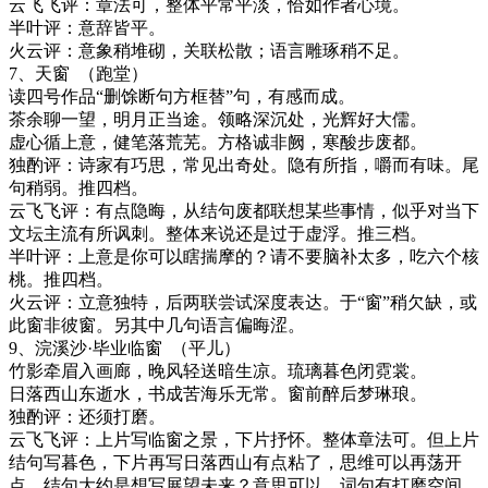
云飞飞评：章法可，整体平常平淡，恰如作者心境。
半叶评：意辞皆平。
火云评：意象稍堆砌，关联松散；语言雕琢稍不足。
7
、天窗
（跑堂）
读四号作品
“
删馀断句方框替
”
句，有感而成。
茶余聊一望，明月正当途。领略深沉处，光辉好大儒。
虚心循上意，健笔落荒芜。方格诚非阙，寒酸步废都。
独酌评：诗家有巧思，常见出奇处。隐有所指，嚼而有味。尾
句稍弱。推四档。
云飞飞评：有点隐晦，从结句废都联想某些事情，似乎对当下
文坛主流有所讽刺。整体来说还是过于虚浮。推三档。
半叶评：上意是你可以瞎揣摩的？请不要脑补太多，吃六个核
桃。推四档。
火云评：
立意独特，后两联尝试深度表达。于
“窗”稍欠缺，或
此窗非彼窗。另其中几句语言偏晦涩。
9
、浣溪沙
·
毕业临窗
（平儿）
竹影牵眉入画廊，晚风轻送暗生凉。琉璃暮色闭霓裳。
日落西山东逝水，书成苦海乐无常。窗前醉后梦琳琅。
独酌评：还须打磨。
云飞飞评：上片写临窗之景，下片抒怀。整体章法可。但上片
结句写暮色，下片再写日落西山有点粘了，思维可以再荡开
点，结句大约是想写展望未来？意思可以，词句有打磨空间。