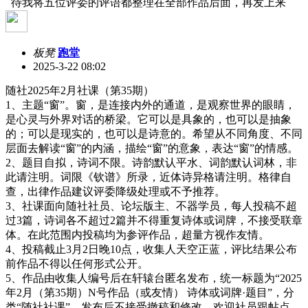
待我将五位评委的评语都整理在全部作品后面，再发上来
板凳
跑堂
2025-3-22 08:02
随社
2025
年
2
月社课（第
35
期）
1
、主题“窗”。窗，是连接内外的通道，是观察世界的眼睛，
是心灵与外界对话的桥梁。它可以是具象的，也可以是抽象
的；可以是现实的，也可以是诗意的。希望从不同角度、不同
层面去解读“窗”的内涵，描绘“窗”的意象，表达“窗”的情感。
2
、题目自拟，诗词不限。诗韵默认平水、词韵默认词林，非
此请注明。词限《钦谱》所录，近体诗异格请注明。格律自
查，出律作品建议评委降级处理或不予推荐。
3
、社课面向随社社员、论坛版主、不器学员，每人投稿不超
过
3
篇，诗词各不超过
2
篇并不得重复诗体或词牌，不接受联章
体。在此范围内投稿均为参评作品，超量方视作友情。
4
、投稿截止
3
月
2
日晚
10
点，收集人天空正蓝，评比结果公布
前作品不得以任何形式公开。
5
、作品由收集人编号后在轩辕台匿名发布，统一标题为“
2025
年
2
月（第
35
期）
N
号作品（或友情） 诗体或词牌·题目”，分
类“随社社课”，发布后不接受撤稿和修改，欢迎社员跟帖点