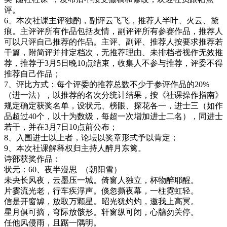
评。
6
、本次社课主评独酌，副评云飞飞，推荐人半叶、
火云
、黛
痕。主评评所有作品包括友情，副评评所有参赛作品，推荐人
可以只评自己推荐的作品。主评、副评、推荐人按要求推荐若
干篇，附简评并排定档次，无推荐理由、未排档者视作无效推
荐，推荐于
3
月
5
日晚
10
点结束，收集人不参与推荐，评委不得
推荐自己作品；
7
、评比方式：每个评委的推荐总数不少于参评作品的
20%
（进一法），以推荐的名次分统计结果，按《社课操作指南》
规定确定获奖名单，设状元、榜眼、探花各一，进士三（如作
品超过
40
个，以十为数级，每超一次增加进士二名），同进士
若干，并在
3
月
7
日
10
点前公布；
8
、入围进士以上者，论坛以奖章形式予以肯定；
9
、本次社课解释权归主持人醉月东篱。
诗部获奖作品：
状元：
60
、夜半漫思
（朝阳雪）
未央长风夜，云墨压一城。倚窗人独立，杯物醉耶醒。
片霎流光老，行车疾浮声。倏忽撕夜幕，一柱霓虹轻。
信是开窗罅，放取万颗星。昭光犹灼灼，邀我上高冥。
星月俱可摘，穹际放骸形。轩窗纵可闭，心牗勿关停。
任他风侵雨，且踞一隅明。