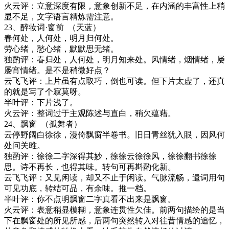
火云评：立意深度有限，意象创新不足，在内涵的丰富性上稍
显不足，文字语言精炼需注意。
23
、醉妆词
·
窗前
（
天蓝
）
春何处，人何处，明月归何处。
劳心绪，愁心绪，默默思无绪。
独酌评：春归处，人何处，明月知来处。风情绪，烟情绪，屡
屡宵情绪。是不是稍微好点？
云飞飞评：上片虽有点取巧，倒也可读。但下片太虚了，还真
的就是写了个寂莫呀。
半叶评：下片浅了。
火云评：整词过于主观陈述与直白，稍欠蕴藉。
24
、飘窗
（孤舞者）
云停野阔白徐徐，漫倚飘窗半卷书。旧日青丝犹入眼，因风何
处问关雎。
独酌评：徐徐二字深得其妙，徐徐云徐徐风，徐徐翻书徐徐
思。诗不再长，也得其味。转句可再斟酌化新。
云飞飞评：又见闲读，却又不止于闲读。气脉流畅，遣词用句
可见功底，转结可品，有余味。推一档。
半叶评：你不点明飘窗二字真看不出来是飘窗。
火云评：表意稍显模糊，意象连贯性欠佳。前两句描绘的是当
下在飘窗处的所见所感，后两句突然转入对往昔情感的追忆，