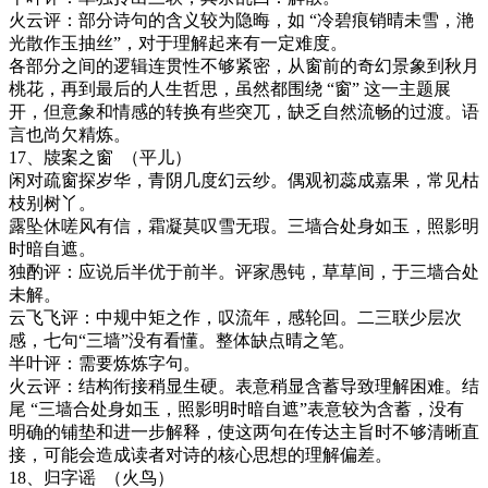
火云评：
部分诗句的含义较为隐晦，如
“冷碧痕销晴未雪，滟
光散作玉抽丝”，对于理解起来有一定难度。
各部分之间的逻辑连贯性不够紧密，从窗前的奇幻景象到秋月
桃花，再到最后的人生哲思，虽然都围绕
“窗” 这一主题展
开，但意象和情感的转换有些突兀，缺乏自然流畅的过渡。语
言也尚欠精炼。
17
、牍案之窗
（平儿）
闲对疏窗探岁华，青阴几度幻云纱。偶观初蕊成嘉果，常见枯
枝别树丫。
露坠休嗟风有信，霜凝莫叹雪无瑕。三墙合处身如玉，照影明
时暗自遮。
独酌评：应说后半优于前半。评家愚钝，草草间，于三墙合处
未解。
云飞飞评：
中规中矩之作，叹流年，感轮回。二三联少层次
感，七句
“三墙”没有看懂。整体缺点晴之笔。
半叶评：需要炼炼字句。
火云评：
结构衔接稍显生硬。表意稍显含蓄导致理解困难。结
尾
“三墙合处身如玉，照影明时暗自遮”表意较为含蓄，没有
明确的铺垫和进一步解释，使这两句在传达主旨时不够清晰直
接，可能会造成读者对诗的核心思想的理解偏差。
18
、归字谣
（火鸟）