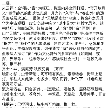
二档。
火云评：
全词以
“窗” 为枢纽，将室内外空间打通。“帘开放月
光” 赋予静态的窗以动态感，月光的 “入帘” 与 “春山外” 的远
景形成层次递进，最终以 “天地是虚框” 收束，将窗外之景升
华为宇宙观照，虚实交融中暗含 “以小见大” 的哲学思考。结
构精巧，留白深远。短短四句，从 “窗” 到 “帘” 再到 “春
山”“天地”，空间层层拓展；“放月光”“是虚框” 等动作与判断
句的交替使用，使节奏张弛有度。结尾的 “虚框” 引发读者对
“框内” 与 “框外” 的无限遐思，留白艺术运用得当。意象稍显
平面化，主题深度有限。词作通过 “窗” 表达对自然的欣赏，
但未深入探讨 “窗” 作为文化符号的多重内涵（如隔阂、窥
探、界限等），也未涉及人生感慨或社会批判，主题较为单
薄。
推三档。
贡士：
44
、满庭芳
·
秋夜凭窗
（齐庄）
蟾影才移，虫音新透，闲宵暗有风生。素帘轻卷，街肆上繁
灯。车往人来此际，念多少、背向而行。叶飞下，相逢终是，
寂寞涌寒城。
流光清浅在，阳台茶盏，书室歌笙。漫抬头，层楼还隔新晴。
指着南来消息，苍穹外、一半繁星。无聊处，几番伸手，开合
有谁听。
独酌评：已得词味，炼字尚可精细。推一档。