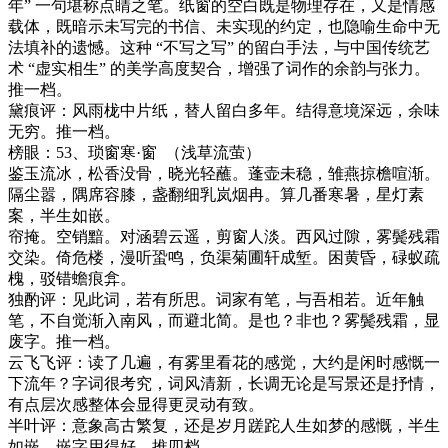
年” 一句堪称点睛之笔。纸窗的空白既是物理存在，又是情感
载体，既暗示未写完的书信、未实现的约定，也隐喻生命中无
法填补的遗憾。这种 “不写之写” 的留白手法，与中国传统艺
术 “虚实相生” 的美学高度契合，增强了词作的余韵与张力。
推一档。
黛痕评：风雨栊中片纸，替人留白多年。结得意境深远，余味
无穷。推一档。
榜眼：
53
、琐窗寒
·
窗
（浅草流萤）
鉴玉流冰，松香没骨，晓光轻蘸。蓬壶未稳，雏燕掠檐喧渐。
隔尘嚣，隅席容膝，盏翻细乳岚烟冉。算几番寒暑，星灯素
案，半生如嵌。
帘掩。空销黯。对涵碧云遥，剪窗人淡。西风过隙，雾鬓残霜
交染。倚危楼，漫听蛩鸣，负渠菊圃轩成堑。困黄昏，碌蚁疏
槐，驳错蟾痕弇。
独酌评：见此词，若有所思。词家有笔，与吾相若。近年触
笔，不自觉渐入南风，而避北简。是也？非也？雾鬓残霜，显
废字。推一档。
云飞飞评：读了几遍，有雾里看花的感觉，大约是闲时感慨一
下流年？字词很考究，词风清新，长调无论是写景还是抒情，
有点层次感整体会显得更灵动有致。
半叶评：意象高古繁复，还是岁月蹉跎人生如梦的感慨，半生
如嵌，嵌字用得好。推四档。