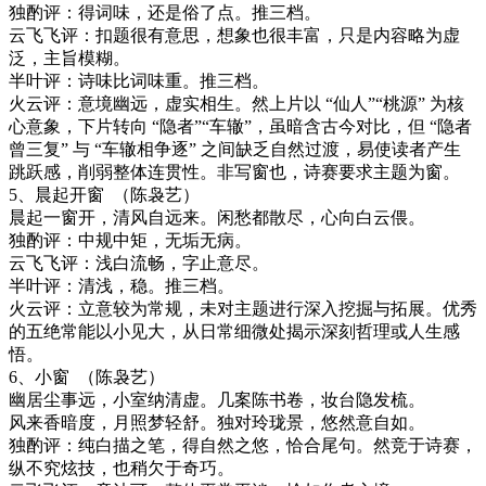
独酌评：得词味，还是俗了点。推三档。
云飞飞评：扣题很有意思，想象也很丰富，只是内容略为虚
泛，主旨模糊。
半叶评：诗味比词味重。推三档。
火云评：
意境幽远，虚实相生。然上片以
“仙人”“桃源” 为核
心意象，下片转向 “隐者”“车辙”，虽暗含古今对比，但 “隐者
曾三复” 与 “车辙相争逐” 之间缺乏自然过渡，易使读者产生
跳跃感，削弱整体连贯性。非写窗也，诗赛要求主题为窗。
5
、晨起开窗
（陈袅艺）
晨起一窗开，清风自远来。闲愁都散尽，心向白云偎。
独酌评：中规中矩，无垢无病。
云飞飞评：浅白流畅，字止意尽。
半叶评：清浅，稳。推三档。
火云评：立意较为常规，未对主题进行深入挖掘与拓展。优秀
的五绝常能以小见大，从日常细微处揭示深刻哲理或人生感
悟。
6
、小窗
（陈袅艺）
幽居尘事远，小室纳清虚。几案陈书卷，妆台隐发梳。
风来香暗度，月照梦轻舒。独对玲珑景，悠然意自如。
独酌评：纯白描之笔，得自然之悠，恰合尾句。然竞于诗赛，
纵不究炫技，也稍欠于奇巧。