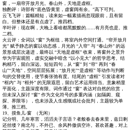
窗，一扇帘开放月光。春山外，天地是虚框。
独酌评：
诗部有
“底色昏黄里，虚窗阔有余。”高下可判。
云飞飞评：篇幅精短，读来如一幅素描画忽现眼前，且有留
白。但整体还是有点虚了。推四档。
半叶评：
现在啊，大晚上看啥都黑黢黢的
……有月亮也是
。推
二档。
火云评：
全词以
“窗” 为枢纽，将室内外空间打通。“帘开放月
光” 赋予静态的窗以动态感，月光的 “入帘” 与 “春山外” 的远
景形成层次递进，最终以 “天地是虚框” 收束，将窗外之景升
华为宇宙观照，虚实交融中暗含 “以小见大” 的哲学思考。结
构精巧，留白深远。短短四句，从 “窗” 到 “帘” 再到 “春
山”“天地”，空间层层拓展；“放月光”“是虚框” 等动作与判断
句的交替使用，使节奏张弛有度。结尾的 “虚框” 引发读者对
“框内” 与 “框外” 的无限遐思，留白艺术运用得当。意象稍显
平面化，主题深度有限。词作通过 “窗” 表达对自然的欣赏，
但未深入探讨 “窗” 作为文化符号的多重内涵（如隔阂、窥
探、界限等），也未涉及人生感慨或社会批判，主题较为单
薄。
推三档。
19
、摸鱼儿
·
窗
（无闲）
记分明、几年寒苦，滔滔夫子言语？者般春去春来里，兹日剩
还丝缕？南北与，不外已、余风矜傲俱空许。甚欢甚趣，对上