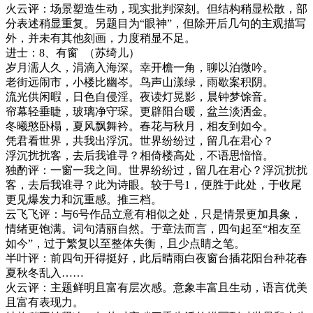
火云评：
场景塑造生动，现实批判深刻。但结构稍显松散，部
分表述稍显重复。另题目为
“眼神”，但除开后几句的主观描写
外，并未有其他刻画，力度稍显不足。
进士：
8
、有窗
（苏绮儿）
岁月濡人久，涓滴入海深。幸开檐一角，聊以泊微吟。
老街远闹市，小楼比幽岑。鸟声山漾绿，雨歇案积阴。
流光供闲暇，日色自侵淫。夜读灯晃影，晨钟梦馀音。
帘幕轻垂睫，玻璃净守琛。更辟阳台暖，盆兰淡洒金。
冬曦憨卧榻，夏风飘舞衿。春花与秋月，相友到如今。
凭君看世界，共我出浮沉。世界纷纷过，留几在君心？
浮沉扰扰客，去后我谁寻？相倚楼高处，不语思愔愔。
独酌评：一窗一我之间。世界纷纷过，留几在君心？浮沉扰扰
客，去后我谁寻？此为诗眼。较于号
1
，便胜于此处，于收尾
更见爆发力和沉重感。推三档。
云飞飞评：
与
6
号作品立意有相似之处，只是情景更加具象，
情绪更饱满。词句清丽自然。于章法而言，四句起至“相友至
如今”，过于繁复以至整体失衡，且少点睛之笔。
半叶评：
前四句开得挺好，此后晴雨白夜窗台插花阳台种花春
夏秋冬乱入
……
火云评：主题鲜明且富有层次感。意象丰富且生动，语言优美
且富有表现力。