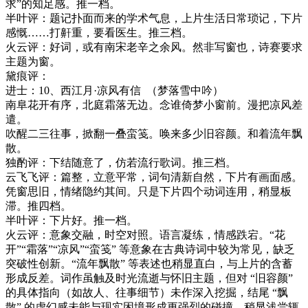
求”的知足感。
推一档。
半叶评：
题记扑面而来的学术气息，上片生活日常琐记，下片
感慨
……打鼾重，要看医生
。推三档。
火云评：好词，或有南宋老辛之余风。然非写窗也，诗赛要求
主题为窗。
黛痕评：
进士：
10
、西江月
·
凉风有信
（梦落雪中吟）
南阜花开有序，北庭霜落无边。念谁倚梦小窗前。漫把凉风差
遣。
吹醒二三往事，掀翻一叠蛮笺。唤来多少旧容颜。和着流年飘
散。
独酌评：下结随意了，仿若流行歌词。推三档。
云飞飞评：篇整，立意平常，词句清新自然，下片有画面感。
凭窗思旧，情绪隐约其间。只是下片四个动词连用，稍显板
滞。推四档。
半叶评：下片好。推一档。
火云评：
意象交融，时空对照。语言凝练，情感跌宕。
“花
开”“霜落”“凉风”“蛮笺” 等意象在古典诗词中较为常见，缺乏
突破性创新。“流年飘散” 等表述也稍显直白，与上片的含蓄
形成反差。词作虽触及时光流逝与怀旧主题，但对 “旧容颜”
的具体指向（如故人、往事细节）未作深入挖掘，结尾 “飘
散” 的虚幻感未能与现实困境形成更强烈的碰撞，稍显浅尝辄