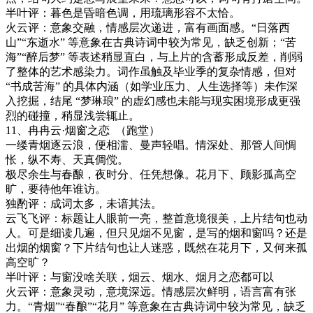
半叶评：暮色是昏暗色调，用琉璃形容不太恰。
火云评：
意象交融，情感层次递进，富有画面感。
“日落西
山”“东逝水” 等意象在古典诗词中较为常见，缺乏创新；“苦
海”“醉后梦” 等表述稍显直白，与上片的含蓄形成反差，削弱
了整体的艺术感染力。词作虽触及毕业季的复杂情感，但对
“书成苦海” 的具体内涵（如学业压力、人生选择等）未作深
入挖掘，结尾 “梦琳琅” 的虚幻感也未能与现实困境形成更强
烈的碰撞，稍显浅尝辄止。
11
、冉冉云
·
烟窗之恋
（跑堂）
一缕青烟逐云浪，便相濡、曼声轻唱。情深处、那管人间惆
怅，纵不寿、天真倜傥。
极尽余生与春酿，夜时分、任凭想像。花月下、顾影孤高空
旷，要待他年谁访。
独酌评：成词太多，未谙其法。
云飞飞评：标题让人眼前一亮，整首意境很美，上片结句也动
人。可是细读几遍，但只见烟不见窗，是写的烟和窗吗？还是
出烟的烟窗？下片结句也让人迷惑，既然在花月下，又何来孤
高空旷？
半叶评：与窗没啥关联，烟云、烟水、烟月之恋都可以
火云评：
意象灵动，意境深远。情感层次鲜明，语言富有张
力。
“青烟”“春酿”“花月” 等意象在古典诗词中较为常见，缺乏