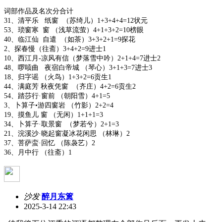
词部作品及名次分合计
31、清平乐 纸窗 （苏绮儿）1+3+4+4=12状元
53、琐窗寒 窗 （浅草流萤）4+1+3+2=10榜眼
40、临江仙 自遣 （如茶）3+3+2+1=9探花
2、探春慢（往斋）3+4+2=9进士1
10、西江月-凉风有信（梦落雪中吟）2+1+4=7进士2
48、啰唝曲 夜宿白帝城 （琴心）3+1+3=7进士3
18、归字谣 （火鸟）1+3+2=6贡生1
44、满庭芳 秋夜凭窗 （齐庄）4+2=6贡生2
54、踏莎行·窗前 （朝阳雪）4+1=5
3、卜算子•游四窗岩 （竹影）2+2=4
19、摸鱼儿 窗 （无闲）1+1+1=3
34、卜算子·取景窗 （梦若兮）2+1=3
21、浣溪沙·晓起窗凝冰花闲思 （林琳）2
37、菩萨蛮·回忆 （陈袅艺）2
36、月中行 （往斋）1
沙发
醉月东篱
2025-3-14 22:43