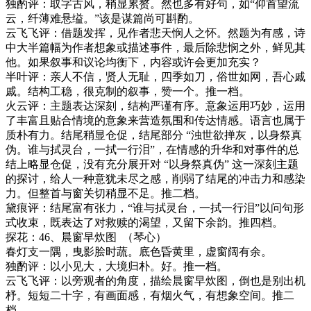
独酌评：
取字古风，稍显累赘。然也多有好句，如
“仰首望流
云，纤薄难悬缢。”该是谋篇尚可斟酌。
云飞飞评：借题发挥，见作者悲天悯人之怀。然题为有感，诗
中大半篇幅为作者想象或描述事件，最后除悲悯之外，鲜见其
他。如果叙事和议论均衡下，内容或许会更加充实？
半叶评：亲人不信，贤人无耻，四季如刀，俗世如网，吾心戚
戚。结构工稳，很克制的叙事，赞一个。推一档。
火云评：
主题表达深刻，结构严谨有序。意象运用巧妙，运用
了丰富且贴合情境的意象来营造氛围和传达情感。语言也属于
质朴有力。结尾稍显仓促，结尾部分
“浊世欲掸灰，以身祭真
伪。谁与拭灵台，一拭一行泪”，在情感的升华和对事件的总
结上略显仓促，没有充分展开对 “以身祭真伪” 这一深刻主题
的探讨，给人一种意犹未尽之感，削弱了结尾的冲击力和感染
力。但整首与窗关切稍显不足。
推二档。
黛痕评：
结尾富有张力，
“谁与拭灵台，一拭一行泪”以问句形
式收束，既表达了对救赎的渴望，又留下余韵。推四档。
探花：
46
、晨窗早炊图
（琴心）
春灯支一隅，曳影脍时蔬。底色昏黄里，虚窗阔有余。
独酌评：以小见大，大境归朴。好。推一档。
云飞飞评：以旁观者的角度，描绘晨窗早炊图，倒也是别出机
杼。短短二十字，有画面感，有烟火气，有想象空间。推二
档。