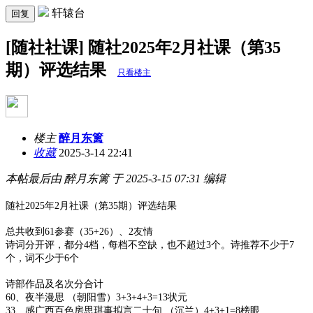
轩辕台
回复
[随社社课] 随社2025年2月社课（第35
期）评选结果
只看楼主
楼主
醉月东篱
收藏
2025-3-14 22:41
本帖最后由 醉月东篱 于 2025-3-15 07:31 编辑
随社2025年2月社课（第35期）评选结果
总共收到61参赛（35+26）、2友情
诗词分开评，都分4档，每档不空缺，也不超过3个。诗推荐不少于7
个，词不少于6个
诗部作品及名次分合计
60、夜半漫思 （朝阳雪）3+3+4+3=13状元
33、感广西百色房思琪事拟言二十句 （沉兰）4+3+1=8榜眼