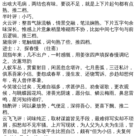
出啥大毛病，两结也有味。要说不足，就是上下片起句都有点
熟。推二档。
半叶评：小巧。
火云评：整首气脉流畅，情景交融，笔法娴熟。下片五字句余
味深长。惟感上片意象稍显堆砌而不协，比如中间七字句与前
后逻辑。推三档。
黛痕评：笔触细腻，词句熟了些。推四档。
进士：
2
、探春慢
（往斋）
屈指年来，几不出户，一时感慨，用姜张四声填探春慢调纪
之。次蕙筇韵
人蚁车丛，贯窗射目，闲居忽念堪许。七月悬弧，三迁私计，
俱系吾家小侣。妻怨成春草，漫生发、还饶莺诉。步趋却想何
年，有人曾伴寒暑。
今笑坡公过矣，无难自福多，求甚伊吕。劝食讴歌，更衣观
候，与眺蝶园花坞。潜畏光阴速，愿分似、鳞云梅雨。鼻息雷
鸣，星河知待谁眝。
独酌评：词以豪放势，气便足，深得吾心。更喜下阙。推二
档。
云飞飞评：
词味纯正，取材谋篇皆见手段，最难得写实却不琐
屑，拟愁却不见牢骚。上片写现状，为人父为人夫为生活，甘
苦自知。过片借东坡平生比照自己，颇有
“但为小侣，夫复何