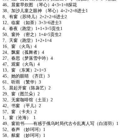
46、晨窗早炊图 （琴心）4+3+1=8探花
38、加沙儿童之眼神 （琴心）4+2+2=8进士1
8、有窗（苏绮儿）2+2+2=6进士2
12、临窗 （如茶）3+3=6进士3
4、春夜（跑堂）1+1+3=5贡生1
50、窗外 （密之）1+4=5贡生2
7、天窗（跑堂）1+2+1=4
16、窗 （火鸟）4
24、飘窗（孤舞者）4
27、春思（梦落雪中吟）4
47、观窗（火鸟）4
13、窗 （东篱）2+1=3
45、她的眼睛 （齐庄）3
61、听雨 （繁华）3
5、晨起开窗（陈袅艺）2
29、窗（图兰朵）2
32、无窗咖啡馆（土豆）2
42、书窗 （平儿）2
57、窗 （卡夫）2
1、窗（沧海） 1
49、窗前书——有感于俄乌时局代古今乱离人写（白清羽）1
52、春声 （妙珂珂）1
58、舷窗 （妙珂珂）1