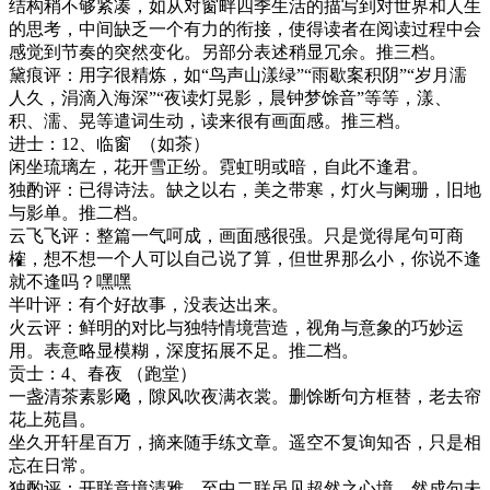
结构稍不够紧凑，如从对窗畔四季生活的描写到对世界和人生
的思考，中间缺乏一个有力的衔接，使得读者在阅读过程中会
感觉到节奏的突然变化。另部分表述稍显冗余。推三档。
黛痕评：
用字很精炼，如
“鸟声山漾绿”“雨歇案积阴”“岁月濡
人久，涓滴入海深”“夜读灯晃影，晨钟梦馀音”等等，漾、
积、濡、晃等遣词生动，读来很有画面感。推三档。
进士：
12
、临窗
（如茶）
闲坐琉璃左，花开雪正纷。霓虹明或暗，自此不逢君。
独酌评：已得诗法。缺之以右，美之带寒，灯火与阑珊，旧地
与影单。推二档。
云飞飞评：整篇一气呵成，画面感很强。只是觉得尾句可商
榷，想不想一个人可以自己说了算，但世界那么小，你说不逢
就不逢吗？嘿嘿
半叶评：有个好故事，没表达出来。
火云评：鲜明的对比与独特情境营造，视角与意象的巧妙运
用。表意略显模糊，深度拓展不足。推二档。
贡士：
4
、春夜
（跑堂）
一盏清茶素影飏，隙风吹夜满衣裳。删馀断句方框替，老去帘
花上苑昌。
坐久开轩星百万，摘来随手练文章。遥空不复询知否，只是相
忘在日常。
独酌评：开联意境清雅，至中二联虽见超然之心境，然成句未