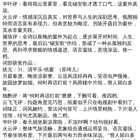
半叶评：看得我云里雾里，看见锡安歌才透了口气，这窗外真
远。
火云评：情感深沉且真实，对世界与人生的深刻思考。氛围独
特而语言富有表现力。但表意较为晦涩。另除开题目为窗外，
其余非窗关联。
黛痕评：
全诗以夜晚的窗外为起点，逐步展开对时间、人生、
世界的思考，最后以
“锡安歌”作结，形成了一种从孤独到反
思、再到寻求救赎的情感递进。语言凝练，意境深远。推一
档。
词部获奖作品：
状元：
31
、清平乐
·
纸窗
（苏绮儿）
月庭春澹。晚坐凉新簟。云逗风流轻冉冉，笑语虫声慢掩。
故园故梦如烟。何时再话灯前？风雨栊中片纸，替人留白多
年。
独酌评：
将
“何时再话灯前”磨磨，下阙可看。
推四档。
云飞飞评：扣题角度见巧思，纸窗似乎只在电视剧中看到了。
词味正，词风婉约，章法词句皆可，上片情景稍熟，下片渐入
佳境，结句尤其耐品。推二档。
半叶评：春天就坐新凉席啦，不冻
PP
啊？结句很好看。
火云评：
整体气脉流畅，意象组合通感运用妥当。语言凝练，
节奏张弛有度。下片最后两句有力而余味深远。
“替人留白多