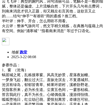
云飞飞评：
典型的婉约风，词句清丽可品，笔触不是一般的细
腻，整体还是偏虚。上片流畅自然，下片开头几句有点费词，
到南来消息才切入正题，却又顾左右言其他，这欲言又止
的
……结句“伸手”“有谁听”用的通感？
推三档。
半叶评：伸手、开合，怎么用听不用看。
火云评：
整体气脉尚可，然文字稍欠精炼，在典雅与蕴藉上尚
有空间。例如
“涌寒城” “指着南来消息” 等过于口语化。
地板
跑堂
2025-3-22 08:08
参赛作品：
1
、窗
（沧海）
蜗居城之尾，乱栋接寒窗。风高无妙景，星落夜如幢。
一梦身飞起，翻云过大江。直纵沧溟去，不复遇城邦。
沧溟有绿岛，郁郁皆青草。鲜果环碧村，溪桥卧野老。
笑指客所来，必为长生道。尘寰五色间，一霎形枯槁。
答言我此行，真不为长生。心绪偶低落，漫游得怡情。
呱呱堕地日，红尘劫已萌。爱恨别离苦，牵缠岂可轻。
一恋亲恩切，再恋繁花绝。复恋美河山，千里多人杰。