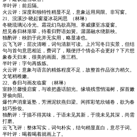
半叶评：前后隔。
火云评：深度和独特性稍显不足，意象运用局限。非写窗。
21
、浣溪沙
·
晓起窗凝冰花闲思
（林琳）
冬晓琉璃沁冷光。霜花幻鸟欲高翔。寒威骤至冻凝窗。
想见春归林渐翠，待看归野语如簧。潺潺融水绕新秧。
独酌评：秧韵于此并无实用，略显凑也。
云飞飞评：层次清晰，词句清新可读。上片写冬日实景，但结
句与首句意思相近，费词了，顺便抒个情会不会更好？下片想
象春天归来，很美的画面。推三档。
半叶评：字句再炼炼。
火云评：意象与语言的精炼程度不足，故整首作品张力稍欠。
文笔稍稚嫩。
22
、春归与画友临窗
（林琳）
室静兰馨慢启窗，与谁把盏话韶光。缘墙残雪悄滋树，探首嫩
芽偷向阳。
爆竹声消童返塾，芳洲泥软燕归梁。闲挥彩笔欣铺卷，欲为春
姑巧扮妆。
独酌评：于描不得其味，于语未见其新，于境未见其深，尚需
打磨。
云飞飞评：整体写实，词句朴实，结句稍显直白，意尽于词。
半叶评：喝着喝着就画上了。