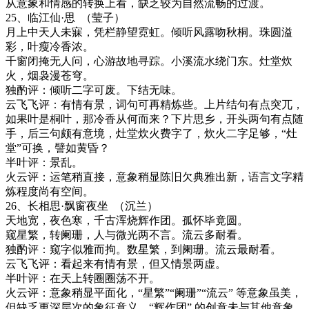
从意象和情感的转换上看，缺乏较为自然流畅的过渡。
25
、临江仙
·
思
（莹子）
月上中天人未寐，凭栏静望霓虹。倾听风露吻秋桐。珠圆溢
彩，叶瘦冷香浓。
千窗闭掩无人问，心游故地寻踪。小溪流水绕门东。灶堂炊
火，烟袅漫苍穹。
独酌评：倾听二字可废。下结无味。
云飞飞评：
有情有景，词句可再精炼些。上片结句有点突兀，
如果叶是桐叶，那冷香从何而来？下片思乡，开头两句有点随
手，后三句颇有意境，灶堂炊火费字了，炊火二字足够，
“灶
堂”可换，譬如黄昏？
半叶评：景乱。
火云评：运笔稍直接，意象稍显陈旧欠典雅出新，语言文字精
炼程度尚有空间。
26
、长相思
·
飘窗夜坐
（沉兰）
天地宽，夜色寒，千古浑烧辉作团。孤怀毕竟圆。
窥星繁，转阑珊，人与微光两不言。流云多耐看。
独酌评：窥字似雅而拘。数星繁，到阑珊。流云最耐看。
云飞飞评：看起来有情有景，但又情景两虚。
半叶评：在天上转圈圈荡不开。
火云评：
意象稍显平面化，
“星繁”“阑珊”“流云” 等意象虽美，
但缺乏更深层次的象征意义。“辉作团” 的创意未与其他意象