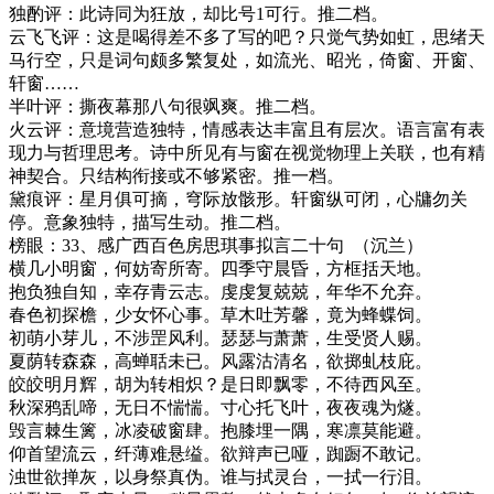
独酌评：此诗同为狂放，却比号
1
可行。推二档。
云飞飞评：
这是喝得差不多了写的吧？只觉气势如虹，思绪天
马行空，只是词句颇多繁复处，如流光、昭光，倚窗、开窗、
轩窗
……
半叶评：撕夜幕那八句很飒爽。推二档。
火云评：意境营造独特，情感表达丰富且有层次。语言富有表
现力与哲理思考。诗中所见有与窗在视觉物理上关联，也有精
神契合。只结构衔接或不够紧密。推一档。
黛痕评：星月俱可摘，穹际放骸形。轩窗纵可闭，心牗勿关
停。意象独特，描写生动。推二档。
榜眼：
33
、感广西百色房思琪事拟言二十句
（沉兰）
横几小明窗，何妨寄所寄。四季守晨昏，方框括天地。
抱负独自知，幸存青云志。虔虔复兢兢，年华不允弃。
春色初探檐，少女怀心事。草木吐芳馨，竟为蜂蝶饲。
初萌小芽儿，不涉罡风利。瑟瑟与萧萧，生受贤人赐。
夏荫转森森，高蝉聒未已。风露沽清名，欲掷虬枝庇。
皎皎明月辉，胡为转相炽？是日即飘零，不待西风至。
秋深鸦乱啼，无日不惴惴。寸心托飞叶，夜夜魂为燧。
毁言棘生篱，冰凌破窗肆。抱膝埋一隅，寒凛莫能避。
仰首望流云，纤薄难悬缢。欲辩声已哑，踟蹰不敢记。
浊世欲掸灰，以身祭真伪。谁与拭灵台，一拭一行泪。