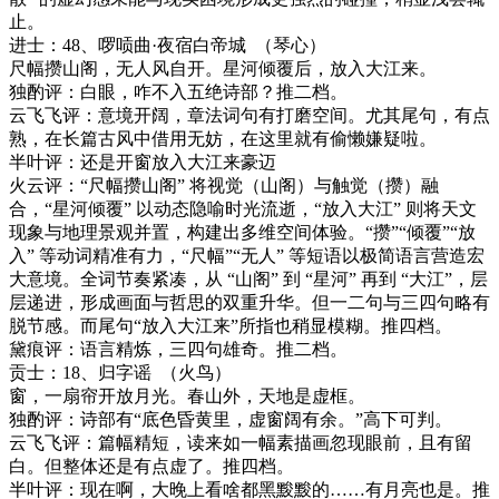
止。
进士：
48
、啰唝曲
·
夜宿白帝城
（琴心）
尺幅攒山阁，无人风自开。星河倾覆后，放入大江来。
独酌评：白眼，咋不入五绝诗部？推二档。
云飞飞评：意境开阔，章法词句有打磨空间。尤其尾句，有点
熟，在长篇古风中借用无妨，在这里就有偷懒嫌疑啦。
半叶评：还是开窗放入大江来豪迈
火云评：
“尺幅攒山阁” 将视觉（山阁）与触觉（攒）融
合，“星河倾覆” 以动态隐喻时光流逝，“放入大江” 则将天文
现象与地理景观并置，构建出多维空间体验。“攒”“倾覆”“放
入” 等动词精准有力，“尺幅”“无人” 等短语以极简语言营造宏
大意境。全词节奏紧凑，从 “山阁” 到 “星河” 再到 “大江”，层
层递进，形成画面与哲思的双重升华。但一二句与三四句略有
脱节感。而尾句“放入大江来”所指也稍显模糊。
推四档。
黛痕评：语言精炼，三四句雄奇。推二档。
贡士：
18
、归字谣
（火鸟）
窗，一扇帘开放月光。春山外，天地是虚框。
独酌评：
诗部有
“底色昏黄里，虚窗阔有余。”高下可判。
云飞飞评：篇幅精短，读来如一幅素描画忽现眼前，且有留
白。但整体还是有点虚了。推四档。
半叶评：
现在啊，大晚上看啥都黑黢黢的
……有月亮也是
。推