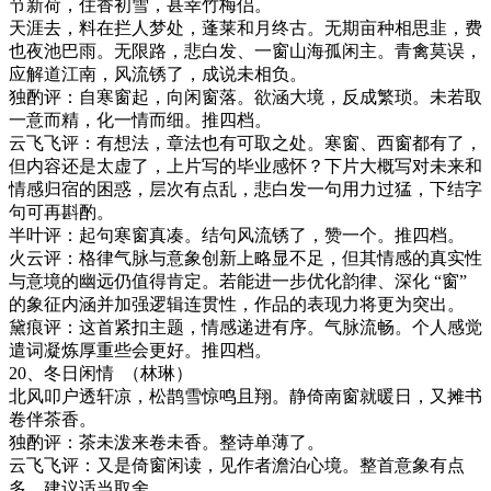
节新荷，住香初雪，甚幸竹梅侣。
天涯去，料在拦人梦处，蓬莱和月终古。无期亩种相思韭，费
也夜池巴雨。无限路，悲白发、一窗山海孤闲主。青禽莫误，
应解道江南，风流锈了，成说未相负。
独酌评：自寒窗起，向闲窗落。欲涵大境，反成繁琐。未若取
一意而精，化一情而细。推四档。
云飞飞评：有想法，章法也有可取之处。寒窗、西窗都有了，
但内容还是太虚了，上片写的毕业感怀？下片大概写对未来和
情感归宿的困惑，层次有点乱，悲白发一句用力过猛，下结字
句可再斟酌。
半叶评：起句寒窗真凑。结句风流锈了，赞一个。推四档。
火云评：
格律气脉与意象创新上略显不足，但其情感的真实性
与意境的幽远仍值得肯定。若能进一步优化韵律、深化
“窗”
的象征内涵并加强逻辑连贯性，作品的表现力将更为突出。
黛痕评：这首紧扣主题，情感递进有序。气脉流畅。个人感觉
遣词凝炼厚重些会更好。推四档。
20
、冬日闲情
（林琳）
北风叩户透轩凉，松鹊雪惊鸣且翔。静倚南窗就暖日，又摊书
卷伴茶香。
独酌评：茶未泼来卷未香。整诗单薄了。
云飞飞评：又是倚窗闲读，见作者澹泊心境。整首意象有点
多，建议适当取舍。