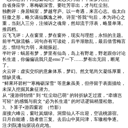
自省身应学，寒梅砺深雪。要吐芳菲出，才与红尘别。
独酌评：
身居蜗室，梦越穹庐。以一奇遇，来言心志。临太白
狂傲之形，略欠谪仙飘逸之神。诗至
“答我”句后，本为诗心之
重，当刻入三分，注倾诉之魂骨，然却流于浮表，略显单薄。
推四档。
云飞飞评：人在窗里，梦在窗外，现实与理想，永恒的主题。
前半气脉流畅，词句亦有可读处，后半渐散乱，最后借雪梅言
志，惜结句力弱，未能振起。
半叶评：
蜗居有梦，梦里有仙岛，岛上有野老，野老跟你讨论
长生道，你偏偏说我只是
emo
了一下……梦有出无回，断尾
了
。
火云评：
虚实交织的意象体系，梦幻。然文笔尚欠凝练厚重，
惜缺灵魂。
“鲜果环碧村”“寒梅砺深雪” 等意象虽美，但停留于表面描绘，
未深入挖掘其象征潜力。
从
“漫游得怡情” 到 “红尘劫已萌” 的转折缺乏过渡，“牵缠岂
可轻” 的感慨与前文 “必为长生道” 的对话逻辑稍显松散。
3
、卜算子
•
游四窗岩
（竹影）
崖接六峰云，窗吐岚烟绿。洞窟仙人不出迎，空说桃源宿。
日月自能通，隐者曾三复。去后山中莫问津，车辙相争逐。
注
:
刘阮逢仙据说在此地。