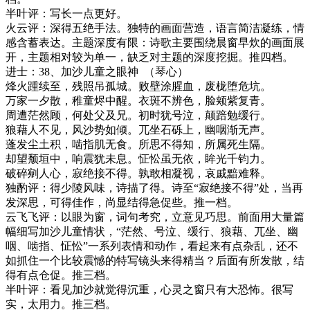
半叶评：写长一点更好。
火云评：深得五绝手法。独特的画面营造，语言简洁凝练，情
感含蓄表达。主题深度有限：诗歌主要围绕晨窗早炊的画面展
开，主题相对较为单一，缺乏对主题的深度挖掘。推四档。
进士：
38
、加沙儿童之眼神
（琴心）
烽火踵续至，残照吊孤城。败壁涂腥血，废栊堕危坑。
万家一夕散，稚童烬中醒。衣斑不辨色，脸颊紫复青。
周遭茫然顾，何处父及兄。初时犹号泣，颠踣勉缓行。
狼藉人不见，风沙势如倾。兀坐石砾上，幽咽渐无声。
蓬发尘土积，啮指肌无食。所思不得知，所属死生隔。
却望颓垣中，响震犹未息。怔忪虽无依，眸光千钧力。
破碎剜人心，寂绝接不得。孰敢相凝视，哀戚黯难释。
独酌评：
得少陵风味，诗描了得。诗至
“寂绝接不得”处，当再
发深思，可得佳作，尚显结得急促些。
推一档。
云飞飞评：
以眼为窗，词句考究，立意见巧思。前面用大量篇
幅细写加沙儿童情状，
“茫然、号泣、缓行、狼藉、兀坐、幽
咽、啮指、怔忪”一系列表情和动作，看起来有点杂乱，还不
如抓住一个比较震憾的特写镜头来得精当？后面有所发散，结
得有点仓促。
推三档。
半叶评：看见加沙就觉得沉重，心灵之窗只有大恐怖。很写
实，太用力。推三档。