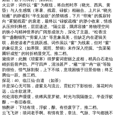
火云评：
词作以
“窗” 为枢纽，将自然时序（晓光、西风、黄
昏）与人生感慨（寒暑、残霜、碌蚁）相融合。上片从 “晓光
轻蘸” 的静谧到 “半生如嵌” 的禁锢感，下片 “帘掩” 的孤寂转
向 “雾鬓残霜” 的衰老，最终以 “碌蚁疏槐” 的渺小收束，情感
从压抑到释然，层层递进。“隔尘嚣，隅席容膝” 将物理空间
的狭小与精神世界的广阔形成张力，深化了主题。“松香没
骨”“盏翻细乳”“剪窗人淡” 等意象虽美，但缺乏内在逻辑关
联，易使读者产生跳跃感。词作虽以 “窗” 为线索，但对 “窗”
的象征意义（如界限、观照、禁锢）未作深入挖掘。“负渠菊
圃轩成堑” 的转折稍显突兀
。推二档。
黛痕评：
此阙《琐窗寒》得梦窗词密丽之皮相，稍具白石老仙
峭折筋骨声韵。严守四声，清浊甚严，
“蘸”“渐”“冉”“嵌”等险
韵很恰。惜气脉割裂，上下不续，意境困顿于旧景俗物；终乏
腾仙一跃。推三档。
探花：
40
、临江仙
·
自遣
（如茶）
许是深心无可陈，虚窗兑与流云。霓虹灯下影纷纷。落花时向
远，山水欲迷津。
何处清歌声缓缓，依稀风里罗裙。时光与我隔微尘。半壶浮蚁
酿，一卷旧春痕。
独酌评：下结有境，浮蚁，酿。有些废字了。推二档。
云飞飞评：填词老手啊。有情有景，章法、气脉、字句都挑不