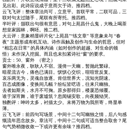
见出彩。此诗应说成于意而欠于诗。推四档。
云飞飞评：整体章法尚可，立意平。首联平常，二联可品，三
联对句太过随手，尾联有所寄托。推四档。
半叶评：颔联出句很有意思，对句上苑昌什么鬼，大晚上喝茶
想皇家园林，啊呸。推二档。
火云评：
意象稍显碎片化
“上苑昌”“练文章” 等意象未与 “春
夜” 主题形成有机互动。诗作虽触及创作与生命的哲思，但对
“相忘在日常” 的具体内涵（如对创作的超越、对生命的顿
悟）未作深入挖掘。而且也未扣紧诗社“窗”的要求。
贡士：
50
、窗外
（密之）
窗外唯永夜，耿耿人不宿。漫倚一天幽，暂抛此繁碌。
暗星流古今，痛色已满目。恹恹心交织，喧喧世反复。
哀乐两无为，灵魂自放逐。肯信世界大，况知光阴速。
百态成图像，变换间几幅？纷纭皆呓语，往来只幽独。
去者如斯夫，水月不可掬。原乡那得归，楼厦恐倾覆。
谁于深宵舞，谁于废墟筑？忽闻锡安歌，向夜频恸哭。
独酌评：呻吟太多，衬描太少。未将万物为我所寄，终显单
薄。
云飞飞评：前四句写场景，中间十二句写幽独之情，后八句感
慨流年思念故乡。章法可，中间十二句或可适当整合取舍？尾
句气势稍微收敛一下或许更有余味？推四档。