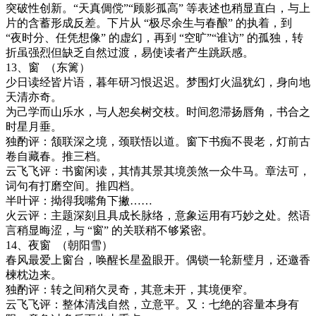
突破性创新。“天真倜傥”“顾影孤高” 等表述也稍显直白，与上
片的含蓄形成反差。下片从 “极尽余生与春酿” 的执着，到
“夜时分、任凭想像” 的虚幻，再到 “空旷”“谁访” 的孤独，转
折虽强烈但缺乏自然过渡，易使读者产生跳跃感。
13
、窗
（东篱）
少日读经皆片语，暮年研习恨迟迟。梦围灯火温犹幻，身向地
天清亦奇。
为己学而山乐水，与人恕矣树交枝。时间忽滞扬唇角，书合之
时星月垂。
独酌评：颔联深之境，颈联悟以道。窗下书痴不畏老，灯前古
卷自藏春。推三档。
云飞飞评：书窗闲读，其情其景其境羡煞一众牛马。章法可，
词句有打磨空间。推四档。
半叶评：
拗得我嘴角下撇
……
火云评：
主题深刻且具成长脉络，意象运用有巧妙之处。然语
言稍显晦涩，与
“窗” 的关联稍不够紧密。
14
、夜窗
（朝阳雪）
春风最爱上窗台，唤醒长星盈眼开。偶锁一轮新璧月，还邀香
楝枕边来。
独酌评：转之间稍欠灵奇，其意未开，其境便窄。
云飞飞评：整体清浅自然，立意平。又：七绝的容量本身有