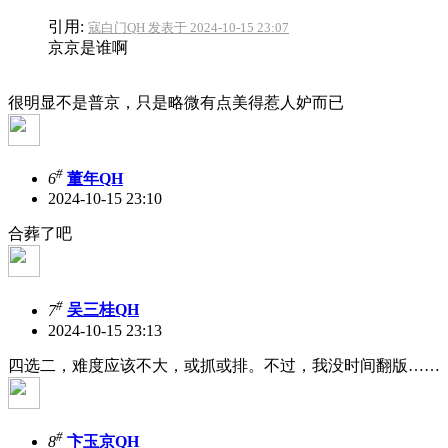
引用:
寇白门QH 发表于 2024-10-15 23:07
京京是谁啊
很明显不是普京，只是略微有点美得惹人妒而已
#
6
董年QH
2024-10-15 23:10
合葬了吧
#
7
吴三桂QH
2024-10-15 23:13
四选二，难度应该不大，或抓或排。不过，我没时间翻版……
#
8
卞玉京QH