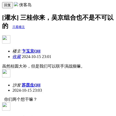
侠客岛
回复
[灌水] 三桂你来，吴京组合也不是不可以
的
只看楼主
楼主
卞玉京QH
收藏
2024-10-15 23:01
虽然桂圆大补，但是我们可以联手演战狼嘛。
沙发
苏昆生QH
2024-10-15 23:03
你们两个想干嘛？