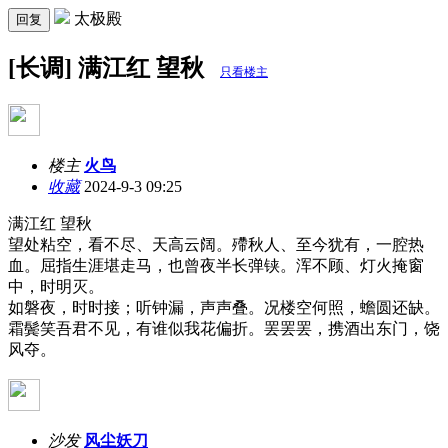
太极殿
回复
[长调] 满江红 望秋
只看楼主
楼主
火鸟
收藏
2024-9-3 09:25
满江红 望秋
望处粘空，看不尽、天高云阔。殢秋人、至今犹有，一腔热
血。屈指生涯堪走马，也曾夜半长弹铗。浑不顾、灯火掩窗
中，时明灭。
如磐夜，时时接；听钟漏，声声叠。况楼空何照，蟾圆还缺。
霜鬓笑吾君不见，有谁似我花偏折。罢罢罢，携酒出东门，饶
风夺。
沙发
风尘妖刀