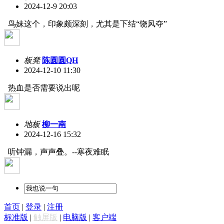
2024-12-9 20:03
鸟妹这个，印象颇深刻，尤其是下结“饶风夺”
板凳
陈圆圆QH
2024-12-10 11:30
热血是否需要说出呢
地板
柳一南
2024-12-16 15:32
听钟漏，声声叠。--寒夜难眠
首页
|
登录
|
注册
标准版
|
触屏版
|
电脑版
|
客户端