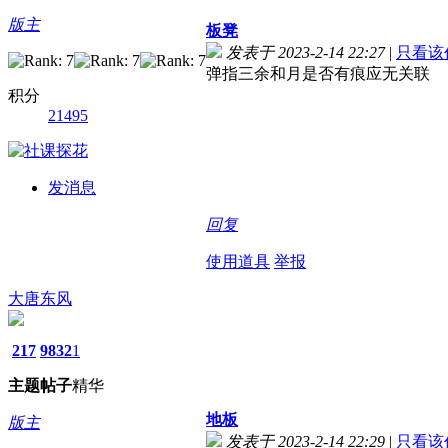
版主
板凳
发表于 2023-2-14 22:27
|
只看该
弹指三余和月是否有痕应无关联
积分
21495
发消息
回复
使用道具
举报
大唐东风
217
9832
1
主题
帖子
精华
地板
版主
发表于 2023-2-14 22:29
|
只看该