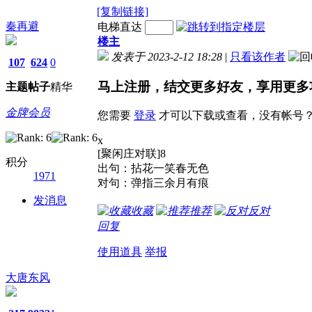
[复制链接]
秦再避
电梯直达
楼主
发表于 2023-2-12 18:28
|
只看该作者
107
624
0
马上注册，结交更多好友，享用更多
主题
帖子
精华
金牌会员
您需要
登录
才可以下载或查看，没有帐号
x
[聚闲庄对联]8
积分
出句：拈花一笑春无色
1971
对句：弹指三余月有痕
发消息
收藏
推荐
反对
回复
使用道具
举报
大唐东风