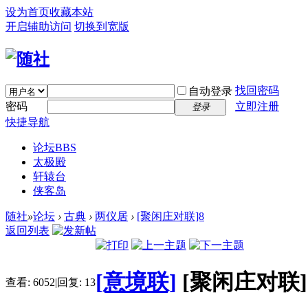
设为首页
收藏本站
开启辅助访问
切换到宽版
找回密码
自动登录
密码
立即注册
登录
快捷导航
论坛
BBS
太极殿
轩辕台
侠客岛
随社
»
论坛
›
古典
›
两仪居
›
[聚闲庄对联]8
返回列表
[意境联]
[聚闲庄对联]
查看:
6052
|
回复:
13