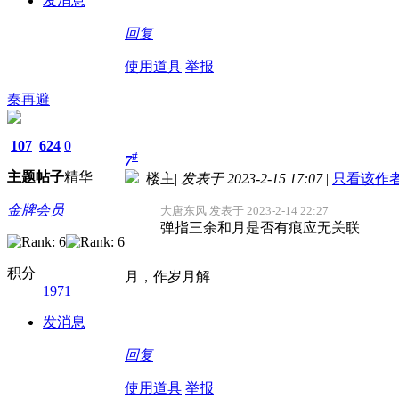
发消息
回复
使用道具
举报
秦再避
107
624
0
#
7
主题
帖子
精华
楼主
|
发表于 2023-2-15 17:07
|
只看该作
金牌会员
大唐东风 发表于 2023-2-14 22:27
弹指三余和月是否有痕应无关联
积分
月，作岁月解
1971
发消息
回复
使用道具
举报