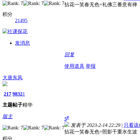
拈花一笑春无色=礼佛三番意有禅
积分
21495
发消息
回复
使用道具
举报
大唐东风
217
9832
1
主题
帖子
精华
版主
#
5
发表于 2023-2-14 22:29
|
只看该
拈花一笑春无色=照影千重水生波
积分