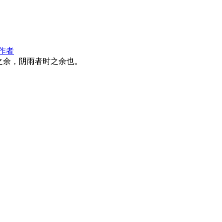
作者
之余，阴雨者时之余也。