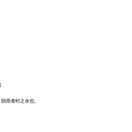
者
，阴雨者时之余也。