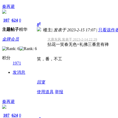
秦再避
107
624
0
#
8
主题
帖子
精华
楼主
|
发表于 2023-2-15 17:07
|
只看该作
金牌会员
大唐东风 发表于 2023-2-14 22:29
拈花一笑春无色=礼佛三番意有禅
积分
笑，番，不工
1971
发消息
回复
使用道具
举报
秦再避
107
624
0