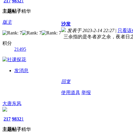
217
9832
1
主题
帖子
精华
版主
沙发
发表于 2023-2-14 22:27
|
只看该
三余指的是冬者岁之余，夜者日
积分
21495
发消息
回复
使用道具
举报
大唐东风
217
9832
1
主题
帖子
精华