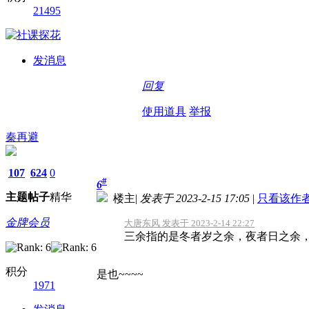
21495
发消息
回复
使用道具
举报
秦再避
107
624
0
#
6
主题
帖子
精华
楼主
|
发表于 2023-2-15 17:05
|
只看该作
金牌会员
大唐东风 发表于 2023-2-14 22:27
三余指的是冬者岁之余，夜者日之余
积分
是也~~~~
1971