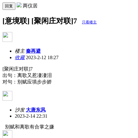
两仪居
回复
[意境联] [聚闲庄对联]7
只看楼主
楼主
秦再避
收藏
2023-2-12 18:27
[聚闲庄对联]7
出句：离歌又惹凄凄泪
对句：别赋应填步步娇
沙发
大唐东风
2023-2-14 22:31
别赋和离歌有合掌之嫌