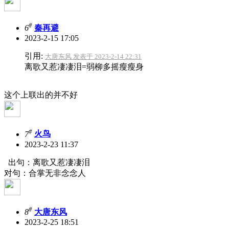
#
6
秦再避
2023-2-15 17:05
引用:
大唐东风 发表于 2023-2-14 22:31
离歌又惹凄凄泪=弱柳多摇瘦瘦身
这个上联出的并不好
#
7
火鸟
2023-2-23 11:37
出句：离歌又惹凄凄泪
对句：合掌无非念念人
#
8
大唐东风
2023-2-25 18:51