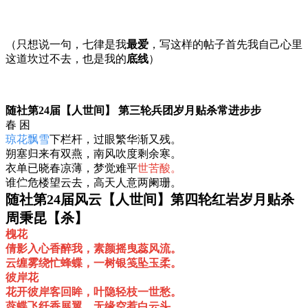
（只想说一句，七律是我
最爱
，写这样的帖子首先我自己心里
这道坎过不去，也是我的
底线
）
随社第24届【人世间】 第三轮兵团岁月贴杀常进步步
春 困
琼花飘雪
下栏杆，过眼繁华渐又残。
朔塞归来有双燕，南风吹度剩余寒。
衣单已晓春凉薄，梦觉难平
世苦酸。
谁伫危楼望云去，高天人意两阑珊。
随社第24届风云【人世间】第四轮红岩岁月贴杀
周秉昆【杀】
槐花
倩影入心香醉我，素颜摇曳蕊风流。
云缠雾绕忙蜂蝶，一树银笺坠玉柔。
彼岸花
花开彼岸客回眸，叶隐轻枝一世愁。
蕊蝶飞纤香展翼，无缘空惹白云头。