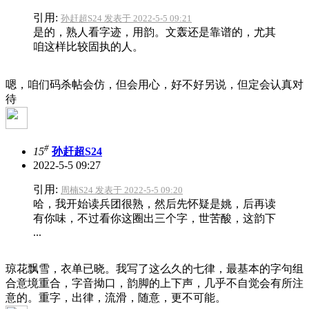
引用:
孙赶超S24 发表于 2022-5-5 09:21
是的，熟人看字迹，用韵。文轰还是靠谱的，尤其
咱这样比较固执的人。
嗯，咱们码杀帖会仿，但会用心，好不好另说，但定会认真对
待
#
15
孙赶超S24
2022-5-5 09:27
引用:
周楠S24 发表于 2022-5-5 09:20
哈，我开始读兵团很熟，然后先怀疑是姚，后再读
有你味，不过看你这圈出三个字，世苦酸，这韵下
...
琼花飘雪，衣单已晓。我写了这么久的七律，最基本的字句组
合意境重合，字音拗口，韵脚的上下声，几乎不自觉会有所注
意的。重字，出律，流滑，随意，更不可能。