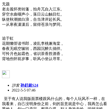
无题
老去孤怀类转蓬，拍舟兀自入江东。
穿空水曲咽声小，落日云山触目红。
纵使秋潮掀白浪，合当津岸起长风。
一从寒夜潇潇后，留得苍浪与梦同。
追于虹
花期懒管读书郎，凌乱李桃兼海棠 。
春夜无眠空辗转，西园沉醉久徜徉。
可怜月色如霜色，省识茶香胜酒香 。
背地伤怀前岁事，听风小坐认寻常
。
沙发
孙赶超S24
2022-5-5 07:46
至于有人说我版面票楼跟风什么的，每个人玩风不一样，在
我看来，自己没明身份之前，剑的旨意就是中心，我再怎么看
黑他人，剑一口否定，都是白搭，别人身攻击哈。咱就这性