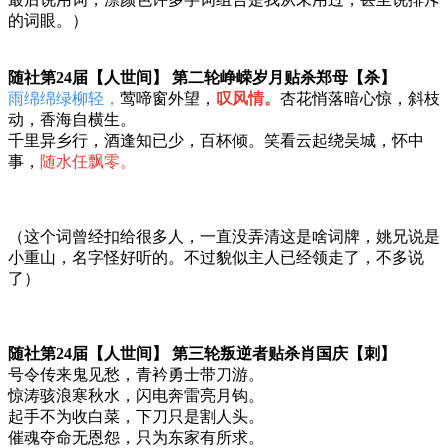
的词眼。）
随社第24届【人世间】 第二轮峥嵘岁月贴杀郑母【杀】
雨绵绵绿柳轻，
莺啼窗外望，
叹风情。
杏花悄落暗心惊，斜枝
动，香海自横生。
千里异乡行，酒逢知已少，百杯倾。笑看云起绕吴城，怀中
事，
随水任飘零。
（这个词曾经扣给很多人，一直没弄清这是啥词牌，姚兄说是
小重山，名字怪好听的。不过貌似主人已经领走了，不多说
了）
随社第24届【人世间】 第三轮叛逆者贴杀肖国庆【刺】
号令传来鬼见愁，青衿勇士带刀游。
惊涛骇浪寒秋水，闪电奔雷亮月钩。
起手不为收白菜，下刀只是割人头。
催魂夺命无恩怨，只为东家有所求。