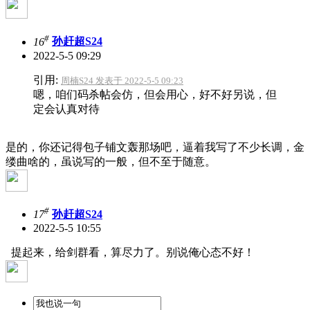
#
16
孙赶超S24
2022-5-5 09:29
引用:
周楠S24 发表于 2022-5-5 09:23
嗯，咱们码杀帖会仿，但会用心，好不好另说，但
定会认真对待
是的，你还记得包子铺文轰那场吧，逼着我写了不少长调，金
缕曲啥的，虽说写的一般，但不至于随意。
#
17
孙赶超S24
2022-5-5 10:55
提起来，给剑群看，算尽力了。别说俺心态不好！