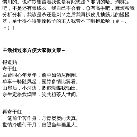
惯用的。也许纱裙留着我也是有此想法？够阴的哈。剑群定
吧，不是还有票线么，我自己不会看，总有高手吧，麻烦帮我
分析分析，我该是杀还是刺？之后我再扒皮儿抽筋儿的慢慢
洗，至于得不得罪原帖子的主人我管不了啦抱歉哈（＃－.
－））
主动找过来方便大家做文轰～
报道贴
寄于虹
白藋同心年复年，前尘
如酒尽闲闲。
单车一骑随风起，围脖多情比翼看。
山屋后，小河边，卿追蝴蝶我锄田。
余生定格炊烟里，笑共粗茶人世间。
再寄于虹
一笔前尘苦作身，丹青屡屡向天真。
世情冷暖何干月，曾照当年画里人。