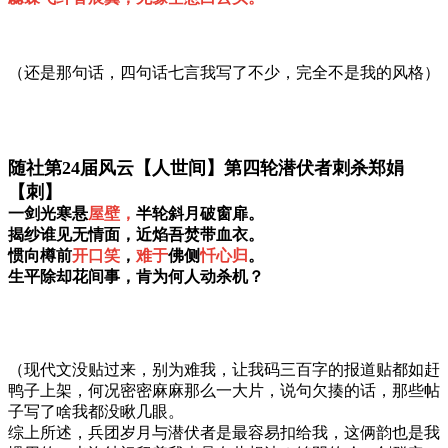
（还是那句话，四句话七言我写了不少，完全不是我的风格）
随社第24届风云【人世间】第四轮潜伏者刺杀郑娟
【刺】
一剑光寒悬
屋壁，
半轮斜月破窗扉。
揭纱谁见无情面，近焰吾焚带血衣。
惯向樽前
开口笑
，
难于
佛侧
忏心归
。
生平除却花间事，肯为何人动杀机？
（现代文没贴过来，别为难我，让我码三百字的报道贴都如赶
鸭子上架，何况密密麻麻那么一大片，说句欠揍的话，那些帖
子写了啥我都没瞅几眼。
综上所述，兵团岁月与潜伏者是最容易扣给我，这俩韵也是我