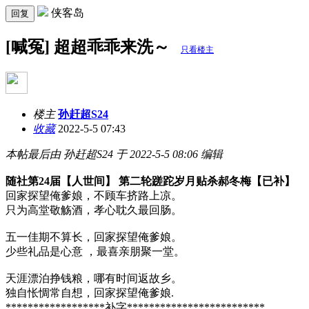
侠客岛
回复
[喊冤] 超超乖乖来洗～
只看楼主
楼主
孙赶超S24
收藏
2022-5-5 07:43
本帖最后由 孙赶超S24 于 2022-5-5 08:06 编辑
随社第24届【人世间】 第二轮蹉跎岁月贴杀郝冬梅【已补】
回家探望俺爹娘，不顾车挤路上凉。
只为高堂敬觞酒，孝心耽久最回肠。
五一佳期不算长，回家探望俺爹娘。
少些礼品是心意 ，最喜亲朋聚一堂。
天涯漂泊挣钱粮，哪有时间返故乡。
独自怅惆常自想，回家探望俺爹娘.
******************补字*************************