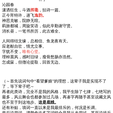
沁园春
潇洒狂生，斗酒
挥毫
，拈诗一篇。
正今宵特许，遄飞
逸韵。
神思克敏，院静无喧。
羁旅都城，周旋笑语，似此辛勤谢守贤。
消长昼，一笔书所历，此古难全。
人间得结文缘，总相信、鱼龙夜有天。
应老猷自壮，情尤立事。
字犹不变，
唯有心坚。
理棹晨风，感时旧绿，瘦骨愁肠亦浩然。
怎成寐，但徴论提取，回首无边。
（～首先说词句中“看望爹娘”的理想，这辈子我是实现不了
了，等下辈子吧～
再者此类诗，完全不是我的风格，我平生除了七律，七绝写的
最多，风云舞会也都参加过几场，再凑字再随手甚至说藏文风
也不至于到这地步。
这是底线。
还有补贴，填词一直以来是我最排斥的，何况是长调。
最后说用词，漂颜色许多字词组合是我从未用过，甚至说排斥