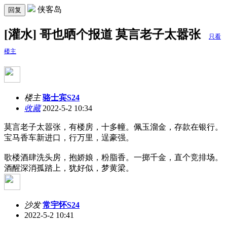
侠客岛
回复
[灌水] 哥也晒个报道 莫言老子太嚣张
只看
楼主
楼主
骆士宾S24
收藏
2022-5-2 10:34
莫言老子太嚣张，有楼房，十多幢。佩玉溜金，存款在银行。
宝马香车新进口，行万里，逞豪强。
歌楼酒肆洗头房，抱娇娘，粉脂香。一掷千金，直个竞排场。
酒醒深消孤踏上，犹好似，梦黄梁。
沙发
常宇怀S24
2022-5-2 10:41