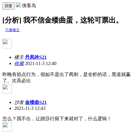
侠客岛
回复
[分析] 我不信金缕曲蛋，这轮可票出。
只看楼主
楼主
丹凤吟S21
收藏
2021-11-3 12:40
昨晚有掐点行为，假如不是出了两刺，是全虾的话，黑道就赢
了。次高必出
沙发
金缕曲S21
2021-11-3 12:43
怎么？我不出，让踏莎行留下来就对了，什么逻辑！