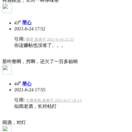
再遇跑堂，长对一杯厚味茶
#
43
琴心
2021-6-24 17:52
引用:
跑堂 发表于 2021-6-16 22:55
你这赚帖也没谁了。。。
那咋整啊，穷啊，还欠了一百多贴呐
#
44
琴心
2021-6-24 17:55
引用:
大唐东风 发表于 2021-6-17 18:13
似闻老酒，长对枯灯
闻酒，对灯