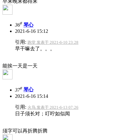
早来晚来都得来
#
36
琴心
2021-6-16 15:12
引用:
跑堂 发表于 2021-6-10 23:28
早干嘛去了。。。
能挨一天是一天
#
37
琴心
2021-6-16 15:14
引用:
火鸟 发表于 2021-6-13 07:26
日子须长对；叮咛如似闻
须字可以再折腾折腾