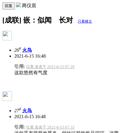
两仪居
回复
[成联] 嵌：似闻 长对
只看楼主
#
26
火鸟
2021-6-15 16:48
引用:
往斋 发表于 2021-6-15 07:29
这款悠然有气度
#
27
火鸟
2021-6-15 16:48
引用:
往斋 发表于 2021-6-15 07:33