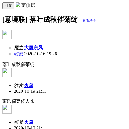
两仪居
回复
[意境联] 落叶成秋催菊绽
只看楼主
楼主
大唐东风
收藏
2020-10-16 19:26
落叶成秋催
菊绽=
沙发
火鸟
2020-10-19 21:11
离歌伺宴候人来
板凳
火鸟
2020-10-19 21:11