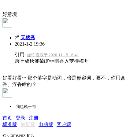
好意境
#
7
天然秀
2021-1-2 19:36
引用:
虚竹 发表于 2020-11-15 16:41
落叶成秋催菊绽==暗香入梦待梅开
好看好看~~那个落字是动词，暗是形容词，要不，你用含
香、浮香啥的？
首页
|
登录
|
注册
标准版
|
触屏版
|
电脑版
|
客户端
© Comsenz Inc.