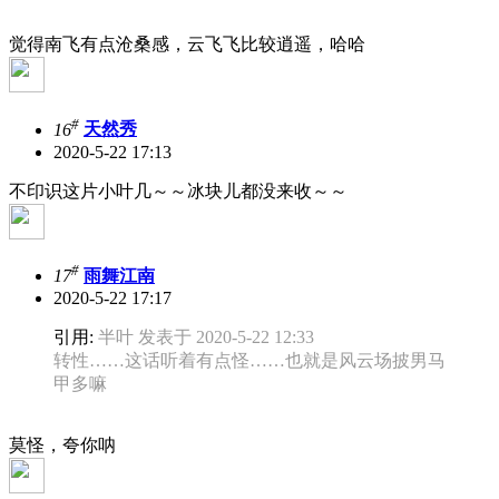
觉得南飞有点沧桑感，云飞飞比较逍遥，哈哈
#
16
天然秀
2020-5-22 17:13
不印识这片小叶几～～冰块儿都没来收～～
#
17
雨舞江南
2020-5-22 17:17
引用:
半叶 发表于 2020-5-22 12:33
转性……这话听着有点怪……也就是风云场披男马
甲多嘛
莫怪，夸你呐