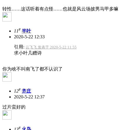
转性……这话听着有点怪……也就是风云场披男马甲多嘛
#
11
半叶
2020-5-22 12:33
引用:
云飞飞 发表于 2020-5-22 11:55
求小叶几赠诗
你为啥不叫南飞了
都不认识了
#
12
齐庄
2020-5-22 12:37
过片蛮好的
#
13
火鸟