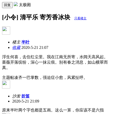
太极殿
回复
[小令] 清平乐 寄芳香冰块
只看楼主
楼主
半叶
收藏
2020-5-21 21:07
浮生何喜，去住红尘里。我在江南无所寄，水阔天高风起。
蔷薇开落缤纷，深心一抹云痕。别有春之消息，如山横翠而
真。
主题帖凑齐一巴掌数，强迫症小愈，风紧扯呼。
沙发
折笛
2020-5-21 21:09
原来半叶两个字也都是五画。这么一算，你应该不是六指