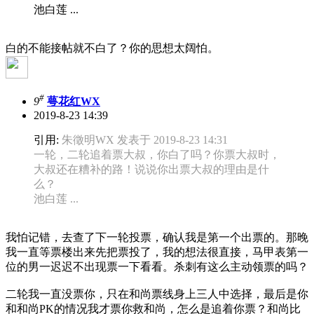
池白莲 ...
白的不能接帖就不白了？你的思想太阔怕。
#
9
萼花红WX
2019-8-23 14:39
引用:
朱徵明WX 发表于 2019-8-23 14:31
一轮，二轮追着票大叔，你白了吗？你票大叔时，
大叔还在糟补的路！说说你出票大叔的理由是什
么？
池白莲 ...
我怕记错，去查了下一轮投票，确认我是第一个出票的。那晚
我一直等票楼出来先把票投了，我的想法很直接，马甲表第一
位的男一迟迟不出现票一下看看。杀刺有这么主动领票的吗？
二轮我一直没票你，只在和尚票线身上三人中选择，最后是你
和和尚PK的情况我才票你救和尚，怎么是追着你票？和尚比