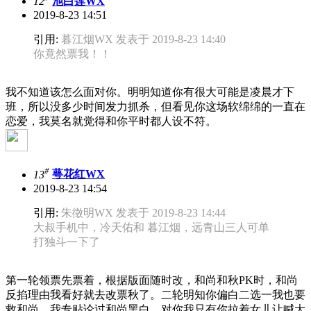
12
池白莲WX
2019-8-23 14:51
引用:
暮江烟WX 发表于 2019-8-23 14:40
你竟然票我！！
我不知道该怎么面对你。明明知道你有很大可能是凌晨才下
班，所以没多少时间发力抓杀，但看见你这场软绵绵的一直在
恋爱，我莫名就觉得和你平时都人设不符。
#
13
萼花红WX
2019-8-23 14:54
引用:
朱徵明WX 发表于 2019-8-23 14:44
大叔手机中，冷天佑和 暮江烟，远青山三人可单
打独斗一下了
第一轮领票先票着，根据版面随时改，和尚和秋PK时，和尚
反掐理由我看好就去改票秋了。二轮明知你偏白二选一我也要
救和尚，我专贴论过和尚黑白，对你我只有你拉着女儿让喊大