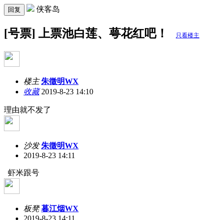
侠客岛
回复
[号票] 上票池白莲、萼花红吧！
只看楼主
楼主
朱徵明WX
收藏
2019-8-23 14:10
理由就不发了
沙发
朱徵明WX
2019-8-23 14:11
虾米跟号
板凳
暮江烟WX
2019-8-23 14:11