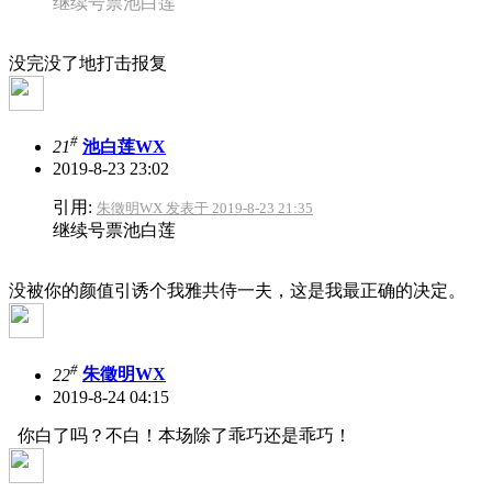
继续号票池白莲
没完没了地打击报复
#
21
池白莲WX
2019-8-23 23:02
引用:
朱徵明WX 发表于 2019-8-23 21:35
继续号票池白莲
没被你的颜值引诱个我雅共侍一夫，这是我最正确的决定。
#
22
朱徵明WX
2019-8-24 04:15
你白了吗？不白！本场除了乖巧还是乖巧！