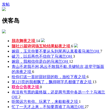
发帖
侠客岛
脱衣舞
夜之埙
14
随社25届诗词场五轮结果贴
夜之埙
6
婉容，玉京你要不要从头到尾再认真看看
马湘兰QH
7
破刀，以后再也不信你了
马湘兰QH
3
婉容，我相信你是白的
马湘兰QH
12
青山不老我不闲,风云不散我不歇.关键轮次,送坚守版面
的亲
夜之埙
6
给你们送一首好甜好甜的歌，放松下
夜之埙
6
第123页的我都飘了，飘得哨字爪都僵了
夜之埙
13
联合公告
夜之埙
0
有没有号票的最终版，还是两号票中各选一个？
马湘兰
QH
2
听闻远方有你。玩累了，来歇歇
夜之埙
1
忙了一天才上来，不知要票谁了
马湘兰QH
27