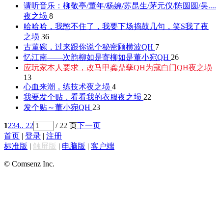
请听音乐：柳敬亭/董年/杨婉/苏昆生/茅元仪/陈圆圆/吴....
夜之埙
8
哈哈哈，我憋不住了，我要下场捣鼓几句，笑S我了
夜
之埙
36
古董碗，过来跟你说个秘密
顾横波QH
7
忆江南——次韵柳如是寄柳如是
董小宛QH
26
应玩家本人要求，改马甲龚鼎孳QH为寇白门QH
夜之埙
13
心血来潮，练技术
夜之埙
4
我要发个贴，看看我的衣服
夜之埙
22
发个贴～
董小宛QH
23
1
2
3
4
.. 22
/ 22 页
下一页
首页
|
登录
|
注册
标准版
|
触屏版
|
电脑版
|
客户端
© Comsenz Inc.