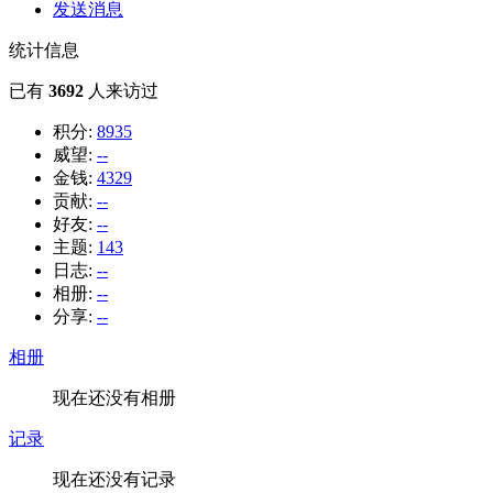
发送消息
统计信息
已有
3692
人来访过
积分:
8935
威望:
--
金钱:
4329
贡献:
--
好友:
--
主题:
143
日志:
--
相册:
--
分享:
--
相册
现在还没有相册
记录
现在还没有记录