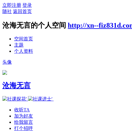
立即注册
登录
随社
返回首页
沧海无言的个人空间
http://xn--fiz831d.c
空间首页
主题
个人资料
头像
沧海无言
收听TA
加为好友
给我留言
打个招呼