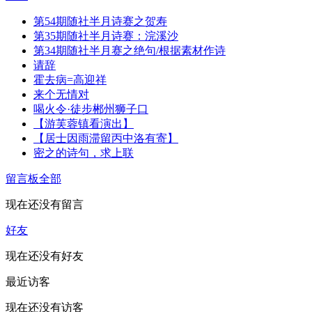
第54期随社半月诗赛之贺寿
第35期随社半月诗赛：浣溪沙
第34期随社半月赛之绝句/根据素材作诗
请辞
霍去病=高迎祥
来个无情对
喝火令·徒步郴州狮子口
【游芙蓉镇看演出】
【居士因雨滞留丙中洛有寄】
密之的诗句，求上联
留言板
全部
现在还没有留言
好友
现在还没有好友
最近访客
现在还没有访客