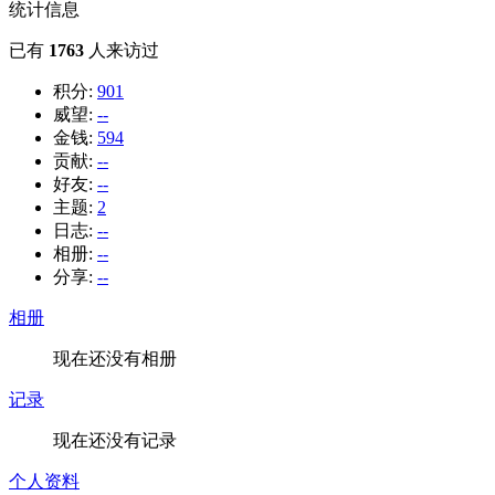
统计信息
已有
1763
人来访过
积分:
901
威望:
--
金钱:
594
贡献:
--
好友:
--
主题:
2
日志:
--
相册:
--
分享:
--
相册
现在还没有相册
记录
现在还没有记录
个人资料