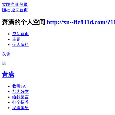
立即注册
登录
随社
返回首页
萧潇的个人空间
http://xn--fiz831d.com/?1
空间首页
主题
个人资料
头像
萧潇
收听TA
加为好友
给我留言
打个招呼
发送消息