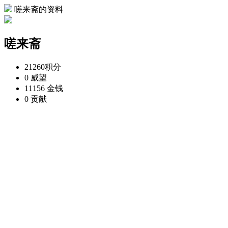
嗟来斋的资料
嗟来斋
21260
积分
0
威望
11156
金钱
0
贡献