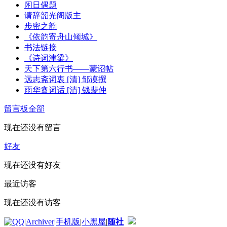
闲日偶题
请辞韶光阁版主
步密之韵
《依韵寄舟山倾城》
书法链接
《诗词津梁》
天下第六行书——蒙诏帖
远志斋词衷 [清] 邹谟撰
雨华盦词话 [清] 钱裴仲
留言板
全部
现在还没有留言
好友
现在还没有好友
最近访客
现在还没有访客
|
Archiver
|
手机版
|
小黑屋
|
随社