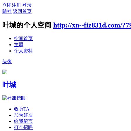
立即注册
登录
随社
返回首页
叶城的个人空间
http://xn--fiz831d.com/?7
空间首页
主题
个人资料
头像
叶城
收听TA
加为好友
给我留言
打个招呼