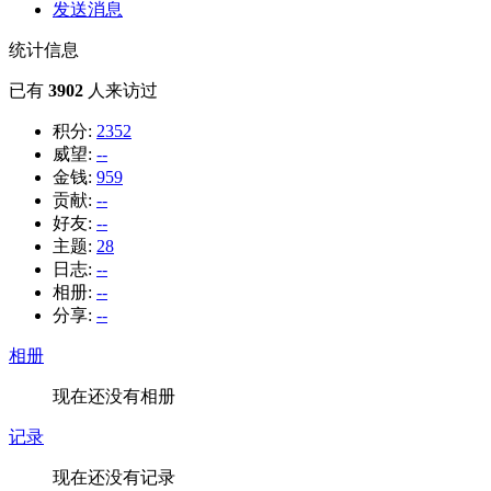
发送消息
统计信息
已有
3902
人来访过
积分:
2352
威望:
--
金钱:
959
贡献:
--
好友:
--
主题:
28
日志:
--
相册:
--
分享:
--
相册
现在还没有相册
记录
现在还没有记录