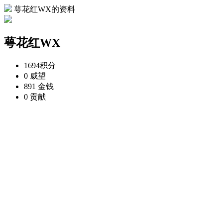
萼花红WX的资料
萼花红WX
1694
积分
0
威望
891
金钱
0
贡献