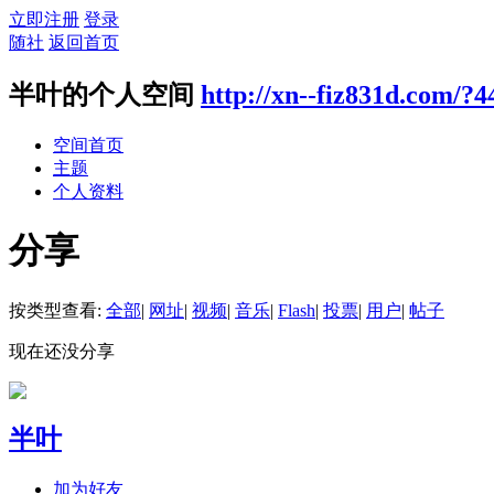
立即注册
登录
随社
返回首页
半叶的个人空间
http://xn--fiz831d.com/?4
空间首页
主题
个人资料
分享
按类型查看:
全部
|
网址
|
视频
|
音乐
|
Flash
|
投票
|
用户
|
帖子
现在还没分享
半叶
加为好友