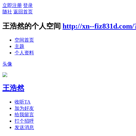
立即注册
登录
随社
返回首页
王浩然的个人空间
http://xn--fiz831d.com
空间首页
主题
个人资料
头像
王浩然
收听TA
加为好友
给我留言
打个招呼
发送消息