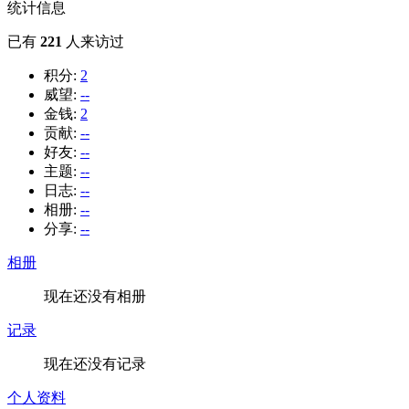
统计信息
已有
221
人来访过
积分:
2
威望:
--
金钱:
2
贡献:
--
好友:
--
主题:
--
日志:
--
相册:
--
分享:
--
相册
现在还没有相册
记录
现在还没有记录
个人资料