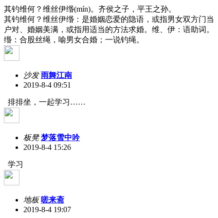
其钓维何？维丝伊缗(mín)。齐侯之子，平王之孙。
其钓维何？维丝伊缗：是婚姻恋爱的隐语，或指男女双方门当
户对、婚姻美满，或指用适当的方法求婚。维、伊：语助词。
缗：合股丝绳，喻男女合婚；一说钓绳。
沙发
雨舞江南
2019-8-4 09:51
排排坐，一起学习……
板凳
梦落雪中吟
2019-8-4 15:26
学习
地板
嗟来斋
2019-8-4 19:07