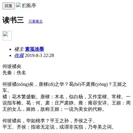
扪虱亭
回复
读书三
只看楼主
楼主
素笺淡墨
收藏
2019-8-3 22:28
何彼襛矣
先秦：佚名
何彼襛(nóng)矣，唐棣(dì)之华？曷(hé)不肃雍(yōng)？王姬之
车。
襛：花木繁盛貌。唐棣：木名，似白杨，又作棠棣、常棣。一
说指车帷。曷：何。肃：庄严肃静。雍：雍容安详。王姬：周
王的女儿，姬姓，故称王姬；一说为美女的代称。
何彼襛矣，华如桃李？平王之孙，齐侯之子。
平王、齐侯：指谁无定说，或谓非实指，乃夸美之词。