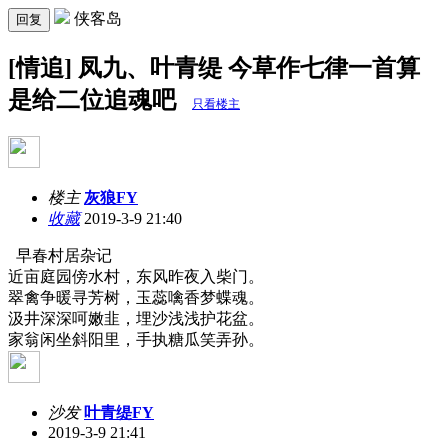
侠客岛
回复
[情追] 凤九、叶青缇 今草作七律一首算
是给二位追魂吧
只看楼主
楼主
灰狼FY
收藏
2019-3-9 21:40
早春村居杂记
近亩庭园傍水村，东风昨夜入柴门。
翠禽争暖寻芳树，玉蕊噙香梦蝶魂。
汲井深深呵嫩韭，埋沙浅浅护花盆。
家翁闲坐斜阳里，手执糖瓜笑弄孙。
沙发
叶青缇FY
2019-3-9 21:41