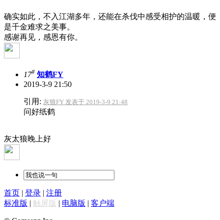
确实如此，不入江湖多年，还能在杀伐中感受相护的温暖，便
是千金难求之美事。
感谢再见，感恩有你。
#
17
知鹤FY
2019-3-9 21:50
引用:
灰狼FY 发表于 2019-3-9 21:48
问好纸鹤
灰太狼晚上好
首页
|
登录
|
注册
标准版
|
触屏版
|
电脑版
|
客户端