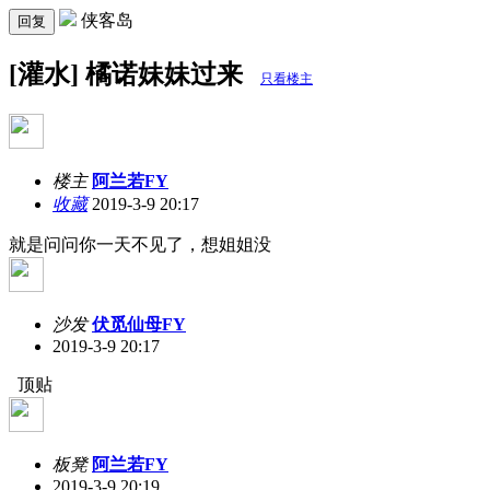
侠客岛
回复
[灌水] 橘诺妹妹过来
只看楼主
楼主
阿兰若FY
收藏
2019-3-9 20:17
就是问问你一天不见了，想姐姐没
沙发
伏觅仙母FY
2019-3-9 20:17
顶贴
板凳
阿兰若FY
2019-3-9 20:19