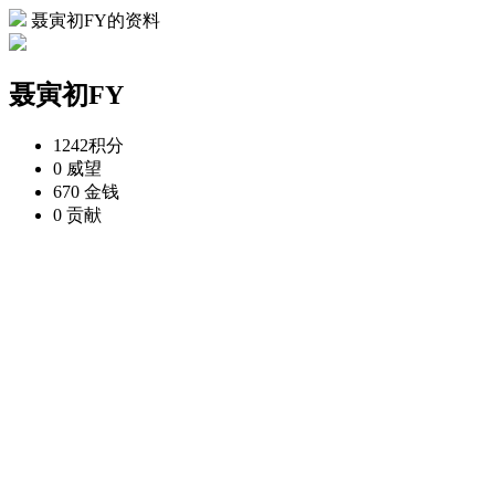
聂寅初FY的资料
聂寅初FY
1242
积分
0
威望
670
金钱
0
贡献