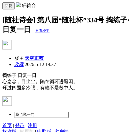
轩辕台
回复
[随社诗会] 第八届“随社杯”334号 捣练子·
日复一日
只看楼主
楼主
天空正蓝
收藏
2026-5-12 19:37
捣练子 日复一日
心念念，目尘尘。陷在循环进退囷。
环过四围多冷眼，有谁不是彀中人。
首页
|
登录
|
注册
标准版
|
触屏版
|
电脑版
|
客户端