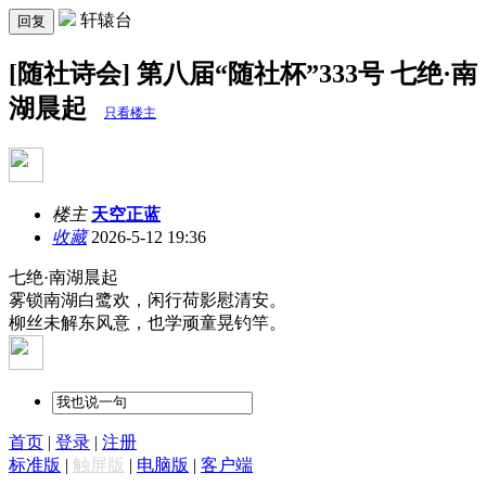
轩辕台
回复
[随社诗会] 第八届“随社杯”333号 七绝·南
湖晨起
只看楼主
楼主
天空正蓝
收藏
2026-5-12 19:36
七绝·南湖晨起
雾锁南湖白鹭欢，闲行荷影慰清安。
柳丝未解东风意，也学顽童晃钓竿。
首页
|
登录
|
注册
标准版
|
触屏版
|
电脑版
|
客户端