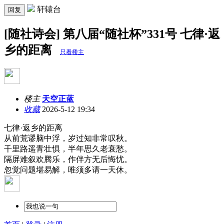
轩辕台
回复
[随社诗会] 第八届“随社杯”331号 七律·返
乡的距离
只看楼主
楼主
天空正蓝
收藏
2026-5-12 19:34
七律·返乡的距离
从前荒谬脑中浮，岁过知非常叹秋。
千里路遥青壮惧，半年思久老衰愁。
隔屏难叙欢腾乐，作伴方无后悔忧。
忽觉问题堪易解，唯须多请一天休。