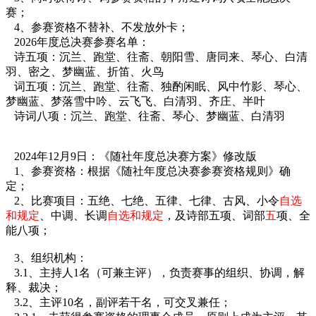
赛；
4、参赛资格不替补、不发放外卡；
2026年度总决赛参赛名单：
诗五项：沉兰、跑堂、往斋、朝阳雪、唐同来、琴心、白清
羽、密之、梦幽蓝、折笛、火鸟
词五项：沉兰、跑堂、往斋、独酌闲眠、风中竹影、琴心、
梦幽蓝、梦落雪中吟、云飞飞、白清羽、齐庄、半叶
诗词八项：
沉兰、跑堂、往斋、琴心、梦幽蓝、白清羽
2024年12月9日：《随社年度总
决赛方案》修改版
1、参赛资格：根据《随社年度总决赛参赛资格规则》确
定；
2、比赛项目：五绝、七绝、五律、七律、古风、小令
自选
和规定
、中调、长调
自选和规定
，及诗部五项、词部
五
项、全
能八项；
3、组织机构：
3.1、主持人1名（可兼主评），负责赛事的组织、协调，解
释、裁决；
3.2、主评10名，副评若干名，可交叉兼任；