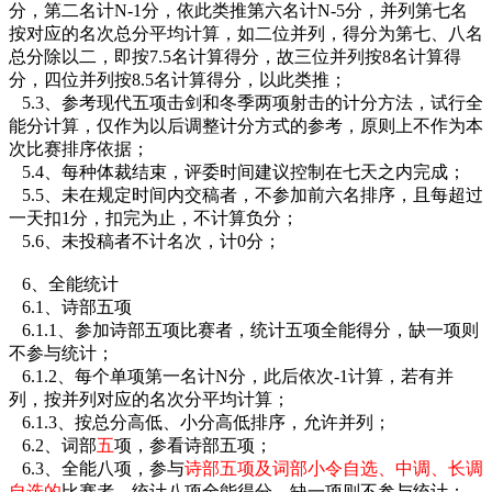
分，第二名计N-1分，依此类推第六名计N-5分，并列第七名
按对应的名次总分平均计算，如二位并列，得分为第七、八名
总分除以二，即按7.5名计算得分，故三位并列按8名计算得
分，四位并列按8.5名计算得分，以此类推；
5.3、参考现代五项击剑和冬季两项射击的计分方法，试行全
能分计算，仅作为以后调整计分方式的参考，原则上不作为本
次比赛排序依据；
5.4、每种体裁结束，评委时间建议控制在七天之内完成；
5.5、未在规定时间内交稿者，不参加前六名排序，且每超过
一天扣1分，扣完为止，不计算负分；
5.6、未投稿者不计名次，计0分；
6、全能统计
6.1、诗部五项
6.1.1、参加诗部五项比赛者，统计五项全能得分，缺一项则
不参与统计；
6.1.2、每个单项第一名计N分，此后依次-1计算，若有并
列，按并列对应的名次分平均计算；
6.1.3、按总分高低、小分高低排序，允许并列；
6.2、词部
五
项，参看诗部五项；
6.3、全能八项，参与
诗部五项及词部小令自选、中调、长调
自选的
比赛者，统计八项全能得分，缺一项则不参与统计；