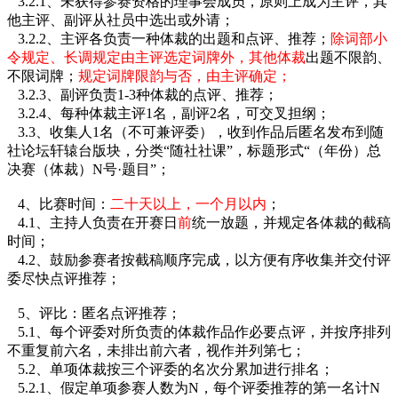
3.2.1、未获得参赛资格的理事会成员，原则上成为主评，其
他主评、副评从社员中选出或外请；
3.2.2、主评各负责一种体裁的出题和点评、推荐；
除词部小
令规定、长调规定由主评选定词牌外，其他体裁
出题不限韵、
不限词牌；
规定词牌限韵与否，由主评确定；
3.2.3、副评负责1-3种体裁的点评、推荐；
3.2.4、每种体裁主评1名，副评2名，可交叉担纲；
3.3、收集人1名（不可兼评委），收到作品后匿名发布到随
社论坛轩辕台版块，分类“随社社课”，标题形式“（年份）总
决赛（体裁）N号·题目”；
4、比赛时间：
二十天以上，一个月以内
；
4.1、主持人负责在开赛日
前
统一放题，并规定各体裁的截稿
时间；
4.2、鼓励参赛者按截稿顺序完成，以方便有序收集并交付评
委尽快点评推荐；
5、评比：匿名点评推荐；
5.1、每个评委对所负责的体裁作品作必要点评，并按序排列
不重复前六名，未排出前六者，视作并列第七；
5.2、单项体裁按三个评委的名次分累加进行排名；
5.2.1、假定单项参赛人数为N，每个评委推荐的第一名计N