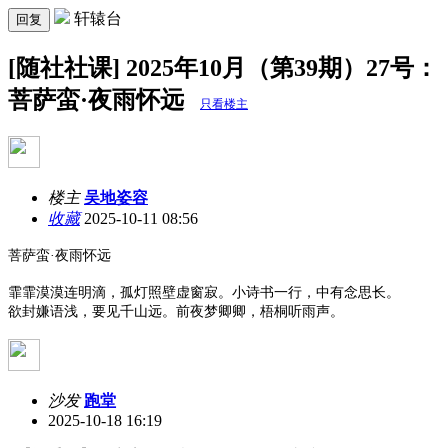
轩辕台
回复
[随社社课] 2025年10月（第39期）27号：
菩萨蛮·夜雨怀远
只看楼主
楼主
吴地姿容
收藏
2025-10-11 08:56
菩萨蛮
·夜雨怀远
霏霏漠漠连明滴，孤灯照壁虚窗寂。小诗书一行，中有念思长。
欲封嫌语浅，要见千山远。前夜梦卿卿，梧桐听雨声。
沙发
跑堂
2025-10-18 16:19