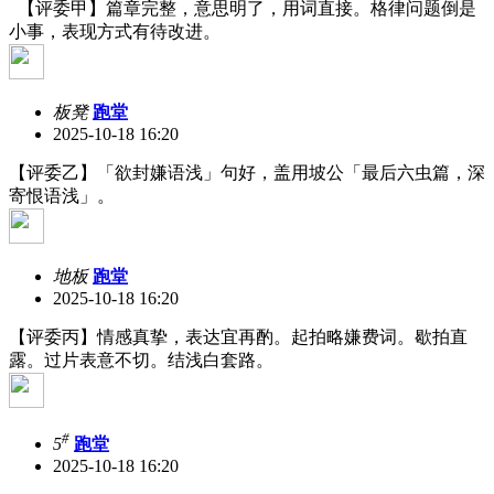
【评委甲】篇章完整，意思明了，用词直接。格律问题倒是
小事，表现方式有待改进。
板凳
跑堂
2025-10-18 16:20
【评委乙】「欲封嫌语浅」句好，盖用坡公「最后六虫篇，深
寄恨语浅」。
地板
跑堂
2025-10-18 16:20
【评委丙】情感真挚，表达宜再酌。起拍略嫌费词。歇拍直
露。过片表意不切。结浅白套路。
#
5
跑堂
2025-10-18 16:20