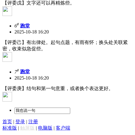
【评委戊】文字还可以再精炼些。
#
6
跑堂
2025-10-18 16:20
【评委己】有出律处。起句点题，有雨有怀；换头处关联紧
密，收束似急促些。
#
7
跑堂
2025-10-18 16:20
【评委庚】结句和第一句意重，或者换个表达更好。
首页
|
登录
|
注册
标准版
|
触屏版
|
电脑版
|
客户端