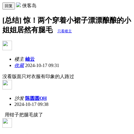
侠客岛
回复
[总结] 惊！两个穿着小裙子漂漂酿酿的小
姐姐居然有腿毛
只看楼主
楼主
岫云
收藏
2024-10-17 09:31
没看版面只对衣服有印象的人路过
沙发
陈圆圆QH
2024-10-17 09:38
用钳子把腿毛拔了