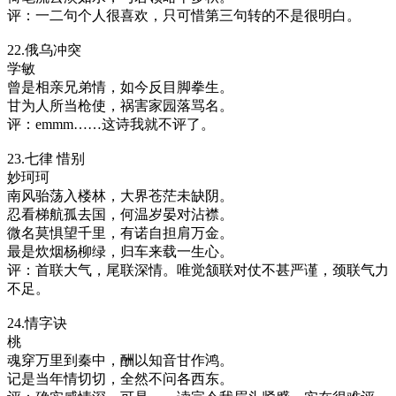
评：一二句个人很喜欢，只可惜第三句转的不是很明白。
22.俄乌冲突
学敏
曾是相亲兄弟情，如今反目脚拳生。
甘为人所当枪使，祸害家园落骂名。
评：emmm……这诗我就不评了。
23.七律 惜别
妙珂珂
南风骀荡入楼林，大界苍茫未缺阴。
忍看梯航孤去国，何温岁晏对沾襟。
微名莫惧望千里，有诺自担肩万金。
最是炊烟杨柳绿，归车来载一生心。
评：首联大气，尾联深情。唯觉颔联对仗不甚严谨，颈联气力
不足。
24.情字诀
桃
魂穿万里到秦中，酬以知音甘作鸿。
记是当年情切切，全然不问各西东。