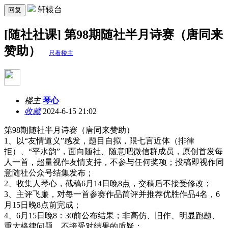
轩辕台
回复
[随社社课] 第98期随社半月诗赛（唐同来
赞助）
只看楼主
楼主
琴心
收藏
2024-6-15 21:02
第98期随社半月诗赛（唐同来赞助）
1、以“友情道义”感发，题目自拟，限七言近体（排律
拒）、“平水韵”，面向随社、随意吧微信群成员，原创首发每
人一首，超量视作友情支持，不参与任何奖项；投稿即视作同
意随社公众号结集发布；
2、收集人琴心，截稿6月14日晚8点，交稿后不接受修改；
3、主评飞廉，对每一首参赛作品简评并推荐优胜作品4名，6
月15日晚8点前完成；
4、6月15日晚8：30前公布结果；非高仿、旧作、明显跑题、
重大格律问题，不接受对结果的质疑；