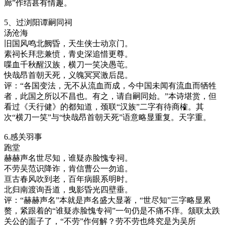
廊”作结甚有情趣。
5、过浏阳谭嗣同祠
汤沧海
旧国风鸣北阙昏，天生侠士动京门。
素祠长拜悲兼愤，青史深追惜更尊。
喋血千秋醒汉族，横刀一笑决愚芚。
快哉昂首朝天死，义魄冥冥激后昆。
评：“各国变法，无不从流血而成，今中国未闻有流血而牺牲
者，此国之所以不昌也。有之，请自嗣同始。”本诗堪赏，但
看过《天行健》的都知道，颈联“汉族”二字有待商榷。其
次“横刀一笑”与“快哉昂首朝天死”语意略显重复。天字重。
6.感关羽事
跑堂
赫赫声名世尽知，谁疑赤脸愧专祠。
不劳吴范识降诈，肯信曹公一勿追。
亘古春风吹到老，百年病眼系明时。
北归南渡询吾道，曳影昏光四壁垂。
评：“赫赫声名”本就是声名盛大显著，“世尽知”三字略显累
赘，紧跟着的“谁疑赤脸愧专祠”一句仍是不痛不痒。颔联太跌
关公的面子了，“不劳”作何解？劳不劳也终究是为吴所