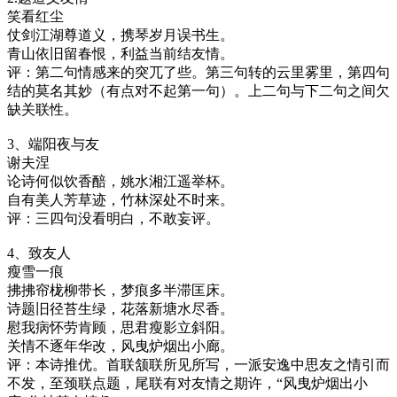
笑看红尘
仗剑江湖尊道义，携琴岁月误书生。
青山依旧留春恨，利益当前结友情。
评：第二句情感来的突兀了些。第三句转的云里雾里，第四句
结的莫名其妙（有点对不起第一句）。上二句与下二句之间欠
缺关联性。
3、端阳夜与友
谢夫涅
论诗何似饮香醅，姚水湘江遥举杯。
自有美人芳草迹，竹林深处不时来。
评：三四句没看明白，不敢妄评。
4、致友人
瘦雪一痕
拂拂帘栊柳带长，梦痕多半滞匡床。
诗题旧径苔生绿，花落新塘水尽香。
慰我病怀劳肯顾，思君瘦影立斜阳。
关情不逐年华改，风曳炉烟出小廊。
评：本诗推优。首联颔联所见所写，一派安逸中思友之情引而
不发，至颈联点题，尾联有对友情之期许，“风曳炉烟出小