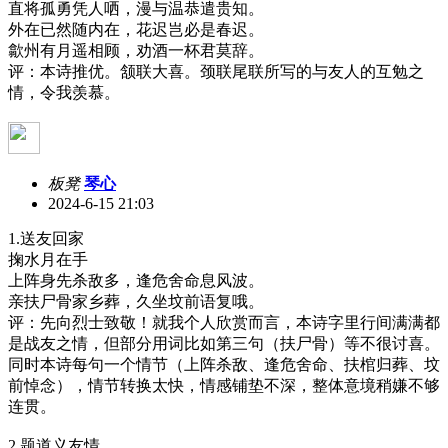
直将孤勇凭人哂，漫与温恭遣贵知。
外在已然随内在，花迟岂必是春迟。
歙州有月遥相顾，劝酒一杯君莫辞。
评：本诗推优。颔联大喜。颈联尾联所写的与友人的互勉之
情，令我羡慕。
板凳
琴心
2024-6-15 21:03
1.送友回家
掬水月在手
上阵身先杀敌多，逢危舍命息风波。
亲扶尸骨家乡葬，久坐坟前语复哦。
评：先向烈士致敬！就我个人欣赏而言，本诗字里行间满满都
是战友之情，但部分用词比如第三句（扶尸骨）等不很讨喜。
同时本诗每句一个情节（上阵杀敌、逢危舍命、扶棺归葬、坟
前悼念），情节转换太快，情感铺垫不深，整体意境稍嫌不够
连贯。
2.题道义友情