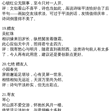
心锁红尘无限事，至今只对一人开。
评：文似看山不喜平，诗也当如此，虽说诗味平淡恰好合了后
半句——画如交友须求淡。可过于平淡的话，友情值得庆幸，
诗词倒显得不美了。
19.赠友
吴虹珠
相识缘来旧岁长，纵然鬓发着微霜。
此心应似天中月，照得君兮走四方。
评：我寄愁心与明月，随君直到夜郎西。这类诗句前人有太多
了，今人再有此用意，建议还是要创新点更好。
20.七绝 赠友人
小园春光
屏前邂逅足堪珍，心有灵犀一世亲。
相惜相知无远近，天涯万里尚为邻。
评：诗句平淡朴实，但无出彩点。
21.寄友
琴心
对山原不爱交游，怀抱长风月一楼。
倚笔流云淡如水，与君领略十多秋。