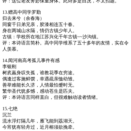
评：这位老友务必保重身体。此诗多是自况，不太扣题。
13.赠高中同学罗勤
归去来兮（余春海）
同窗千日弟兄亲，胶漆相连五十春。
身在两城山水隔，情仍古镇少年人。
古镇：学校所在地江苏兴化千年古镇~~沙沟镇。
评：本诗语言简朴。高中同学维系了五十多年的友情，实在令
人羡慕。
14.闻河南高考孤儿事件有感
李银刚
树㡳羸身叹失孤，谁教花季在穷途。
偶逢过客施鲜馔，幸遇疏亲恤幼雏。
善举难能长久济，人情最怕蹙时无。
繁华圣代犹多憾，感动苍生是匹夫。
评：本诗语言同样直白，但很难触动读者情绪。
15.七绝
沉兰
流水浮灯隔几年，雁飞能到荔湖天。
今宵犹有轻舟过，近月榕须欲挽牵。