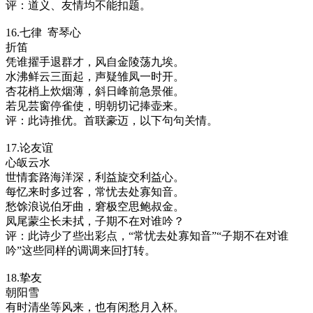
评：道义、友情均不能扣题。
16.七律 寄琴心
折笛
凭谁擢手退群才，风自金陵荡九埃。
水沸鲜云三面起，声疑雏凤一时开。
杏花梢上炊烟薄，斜日峰前急景催。
若见芸窗停雀使，明朝切记捧壶来。
评：此诗推优。首联豪迈，以下句句关情。
17.论友谊
心皈云水
世情套路海洋深，利益旋交利益心。
每忆来时多过客，常忧去处寡知音。
愁馀浪说伯牙曲，窘极空思鲍叔金。
凤尾蒙尘长未拭，子期不在对谁吟？
评：此诗少了些出彩点，“常忧去处寡知音”“子期不在对谁
吟”这些同样的调调来回打转。
18.挚友
朝阳雪
有时清坐等风来，也有闲愁月入杯。