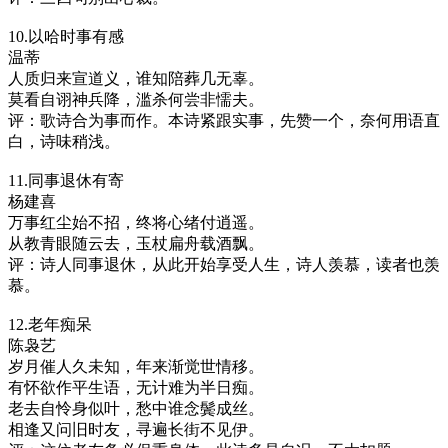
10.以哈时事有感
温蒂
人质归来宣道义，谁知陪葬几无辜。
莫看自诩神兵降，滥杀何尝非懦夫。
评：歌诗合为事而作。本诗紧跟实事，先赞一个，奈何用语直
白，诗味稍浅。
11.同事退休有寄
杨建喜
万事红尘始不招，终将心绪付逍遥。
从教青眼随云去，玉杖扁舟载酒飘。
评：诗人同事退休，从此开始享受人生，诗人羡慕，读者也羡
慕。
12.老年痴呆
陈袅艺
岁月催人久未知，年来渐觉世情移。
有怀欲作平生语，无计难为半日痴。
老去自怜身似叶，愁中谁念鬓成丝。
相逢又问旧时友，寻遍长街不见伊。