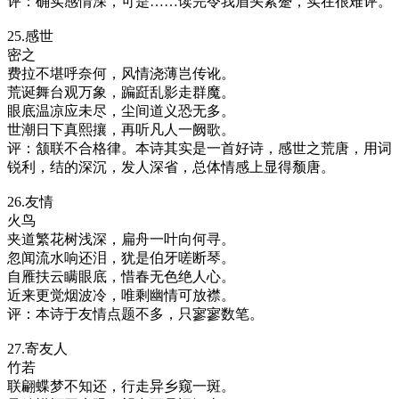
评：确实感情深，可是……读完令我眉头紧蹙，实在很难评。
25.感世
密之
费拉不堪呼奈何，风情浇薄岂传讹。
荒诞舞台观万象，蹁跹乱影走群魔。
眼底温凉应未尽，尘间道义恐无多。
世潮日下真熙攘，再听凡人一阙歌。
评：颔联不合格律。本诗其实是一首好诗，感世之荒唐，用词
锐利，结的深沉，发人深省，总体情感上显得颓唐。
26.友情
火鸟
夹道繁花树浅深，扁舟一叶向何寻。
忽闻流水响还泪，犹是伯牙嗟断琴。
自雁扶云瞒眼底，惜春无色绝人心。
近来更觉烟波冷，唯剩幽情可放襟。
评：本诗于友情点题不多，只寥寥数笔。
27.寄友人
竹若
联翩蝶梦不知还，行走异乡窥一斑。