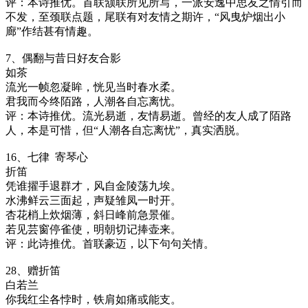
评：本诗推优。首联颔联所见所写，一派安逸中思友之情引而
不发，至颈联点题，尾联有对友情之期许，“风曳炉烟出小
廊”作结甚有情趣。
7、偶翻与昔日好友合影
如茶
流光一帧忽凝眸，恍见当时春水柔。
君我而今终陌路，人潮各自忘离忧。
评：本诗推优。流光易逝，友情易逝。曾经的友人成了陌路
人，本是可惜，但“人潮各自忘离忧”，真实洒脱。
16、七律 寄琴心
折笛
凭谁擢手退群才，风自金陵荡九埃。
水沸鲜云三面起，声疑雏凤一时开。
杏花梢上炊烟薄，斜日峰前急景催。
若见芸窗停雀使，明朝切记捧壶来。
评：此诗推优。首联豪迈，以下句句关情。
28、赠折笛
白若兰
你我红尘各悖时，铁肩如痛或能支。