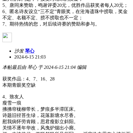
5、唐同来赞助，鸣谢评委20元，优胜作品获奖者每人20元；
6、匿名诗友设立“三不定”青眼奖，在沧海遗珠中捞取，奖金
不定、名额不定、捞不捞取也不一定；
7、期待热情的您，对后续诗赛的赞助和参与。
沙发
琴心
2024-6-15 21:03
本帖最后由 琴心 于 2024-6-15 21:04 编辑
获奖作品：4、7、16、28
本期青眼奖空缺
4、致友人
瘦雪一痕
拂拂帘栊柳带长，梦痕多半滞匡床。
诗题旧径苔生绿，花落新塘水尽香。
慰我病怀劳肯顾，思君瘦影立斜阳。
关情不逐年华改，风曳炉烟出小廊。