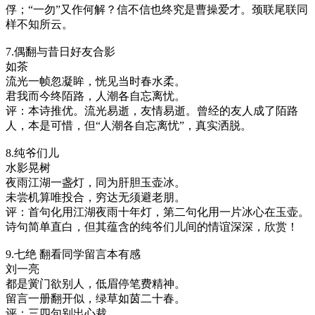
俘；“一勿”又作何解？信不信也终究是曹操爱才。颈联尾联同
样不知所云。
7.偶翻与昔日好友合影
如茶
流光一帧忽凝眸，恍见当时春水柔。
君我而今终陌路，人潮各自忘离忧。
评：本诗推优。流光易逝，友情易逝。曾经的友人成了陌路
人，本是可惜，但“人潮各自忘离忧”，真实洒脱。
8.纯爷们儿
水影晃树
夜雨江湖一盏灯，同为肝胆玉壶冰。
未尝机算唯投合，穷达无须避老朋。
评：首句化用江湖夜雨十年灯，第二句化用一片冰心在玉壶。
诗句简单直白，但其蕴含的纯爷们儿间的情谊深深，欣赏！
9.七绝 翻看同学留言本有感
刘一亮
都是黉门欲别人，低眉停笔费精神。
留言一册翻开似，绿草如茵二十春。
评：三四句别出心裁。