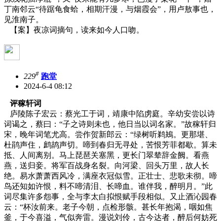
丁南邻云“待踞龟食蛤，相期汗漫，与烟霞会”，用卢敖事也，
见淮南子。
【案】夜凉词摘句，读来如今人口吻。
#
229
跑堂
2024-6-4 08:12
评稼轩词
庐陵陈子宏云：蔡光工于词，靖康中陷虏庭。辛幼安尝以诗
词谒之，蔡曰：“子之诗则未也，他日当以词名家。”故稼轩归
宋，晚年词笔尤高。尝作贺新郎云：“绿树听鹈鴂。更那堪、
杜鹃声住，鹧鸪声切。啼到春归无寻处，苦恨芳菲都歇。算未
抵、人间离别。马上琵琶关塞黑，更长门翠辇辞金阙。看燕
燕，送归妾。将军百战身名裂。向河梁、回头万里，故人长
绝。易水萧萧西风冷，满座衣冠似雪。正壮士、悲歌未彻。啼
鸟还知如许恨，料不啼清泪、长啼血。谁伴我，醉明月。”此
词尽集许多怨事，全与李太白拟恨赋手段相似。又止酒沁园春
云：“杯汝前来。老子今朝，点检形骸。甚长年抱渴，咽如焦
釜，于今喜溢，气似奔雷。漫说刘伶，古今达者，醉后何妨死