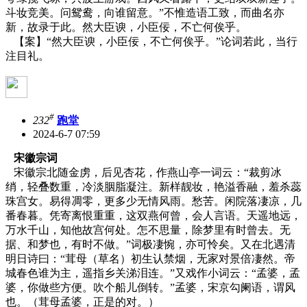
斗妆竞美。问鸳鸯，向谁留意。”不惟造语工致，而曲名亦
新，故录于此。然大臣谀，小臣佞，不亡何俟乎。
【案】“然大臣谀，小臣佞，不亡何俟乎。”论词若此，当行
注目礼。
#
232
跑堂
2024-6-7 07:59
宋徽宗词
宋徽宗北随金虏，后见杏花，作燕山亭一词云：“裁剪冰
绡，轻叠数重，冷淡胭脂凝注。新样靓妆，艳溢香融，羞杀蕊
珠宫女。易得凋零，更多少无情风雨。愁苦。闲院落凄凉，几
番春暮。凭寄离恨重重，这双燕何曾，会人言语。天遥地远，
万水千山，知他故宫何处。怎不思量，除梦里有时曾去。无
据、和梦也，有时不做。”词极凄惋，亦可怜矣。又在北遇清
明日诗曰：“茸母（草名）初生认禁烟，无家对景倍凄然。帝
城春色谁为主，遥指乡关涕泪连。”又戏作小词云：“孟婆，孟
婆，你做些方便。吹个船儿倒转。”孟婆，宋京勾阑语，谓风
也。（茸母孟婆，正是的对。）