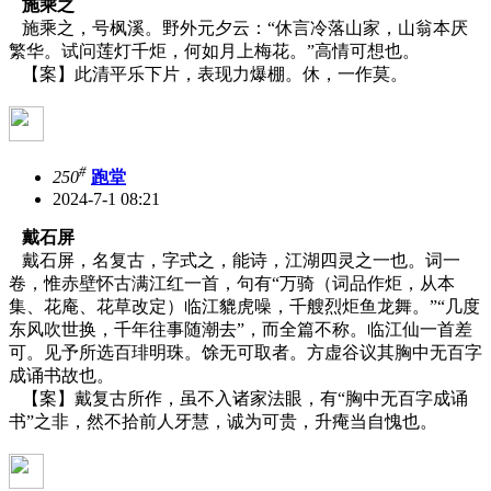
施乘之
施乘之，号枫溪。野外元夕云：“休言冷落山家，山翁本厌
繁华。试问莲灯千炬，何如月上梅花。”高情可想也。
【案】此清平乐下片，表现力爆棚。休，一作莫。
#
250
跑堂
2024-7-1 08:21
戴石屏
戴石屏，名复古，字式之，能诗，江湖四灵之一也。词一
卷，惟赤壁怀古满江红一首，句有“万骑（词品作炬，从本
集、花庵、花草改定）临江貔虎噪，千艘烈炬鱼龙舞。”“几度
东风吹世换，千年往事随潮去”，而全篇不称。临江仙一首差
可。见予所选百琲明珠。馀无可取者。方虚谷议其胸中无百字
成诵书故也。
【案】戴复古所作，虽不入诸家法眼，有“胸中无百字成诵
书”之非，然不拾前人牙慧，诚为可贵，升痷当自愧也。