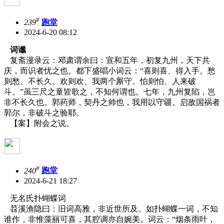
#
239
跑堂
2024-6-20 08:12
词谶
复斋漫录云：邓肃谓余曰：宣和五年，初复九州，天下共
庆，而识者忧之也。都下盛唱小词云：“喜则喜、得入手。愁
则愁、不长久。欢则欢、我两个厮守。怕则怕、人来破
斗。”虽三尺之童皆歌之，不知何谓也。七年，九州复陷，岂
非不长久也。郭药师，契丹之帅也，我用以守疆。启敌国祸者
郭尔，非破斗之验耶。
【案】附会之说。
#
240
跑堂
2024-6-21 18:27
无名氏扑蝴蝶词
苕溪渔隐曰：旧词高雅，非近世所及。如扑蝴蝶一词，不知
谁作，非惟藻丽可喜，其腔调亦自婉美。词云：“烟条雨叶，