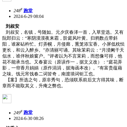
#
248
跑堂
2024-6-29 08:04
刘叔安
刘叔安，名镇，号随如。元夕庆春泽一首，入草堂选。又有
阮郎归云：“寒阴漠漠夜来霜，阶庭风叶黄。归鸦数点带斜
阳，谁家砧杵忙。灯弄幌，月侵廊，熏笼添宝香。小屏低枕怯
更长，和云入醉乡。”亦清丽可诵。其咏茉莉云：“月浸阑干天
似水，谁伴秋娘窗户。”评者以为不言茉莉，而想像可得，他
花不能承当也。又春宴云（原误作一，据文义改）：“庭花弄
影，一帘香月娟娟（原作涓涓，据海函本改）。”有富贵蕴藉
之味。饯元宵饯春二词皆奇，南渡填词钜工也。
【案】所选之句，原非秀句，恐须联系前后文方得其味，断
章而不能取其义，升痷之弊也。
#
249
跑堂
2024-6-30 08:26