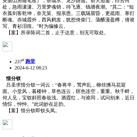
安据山房随笔改），奈烟水、龙沙路遥。碧天迢递，白云何
处，急雨潇潇。万里梦魂销，待飞逐、钱塘夜潮。”其二：“短
衣孤剑客乾坤，奈无策、报亲恩。三载隔晨昏，更疏雨、寒灯
断魂。赤城霞外，西风鹤发，犹想倚柴门。蒲醑漫盈樽，倩谁
写、青衫泪痕。”时为编修云。
【案】所录陈词二首，止于达意，别无可取处。
#
237
跑堂
2024-6-12 08:23
惜分钗
吕圣求惜分钗一词云：“春将半，莺声乱，柳丝拂马花迎
面。小堂风，暮楼钟，草色连云，暝色连空，重重。秋千畔，
何人见，宝钗斜照春妆浅。酒霞红，与谁同，试问别来，近日
情悰，忡忡。”此词妙在足韵。
【案】惜分钗即钗头凤。