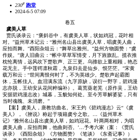
#
230
跑堂
2024-6-5 07:09
卷五
虞美人草
贾氏谈录云：“褒斜谷中，有虞美人草，状如鸡冠，花叶相
对。”益州草木记云：“雅州名山县出虞美人草，唱虞美人曲，
应拍而舞。”酉阳杂俎云：“舞草出雅州。”益州方物圆赞：“虞
作娱。”唐人旧曲云：“帐中草草军情变，月下旌旗乱。揽衣推
枕怆离情，远风吹下楚歌声、正三更。乌骓欲上重相顾，艳态
花无主。手中莲锷凛秋霜，九泉归去是仙乡、恨茫茫。”宋黄
载万和云：“世间离恨何时了，不为英雄少。楚歌声起霸图
休，玉帐佳人、血泪满东流（九字原缺，误衍一野字，碧鸡漫
志亦脱，王幼安从花间粹编补）。葛荒葵老芜（原作吴，王幼
安据碧鸡漫志改）城暮，玉貌知何处。至今芳草解婆娑，只有
当时魂魄、未消磨。”
【案】虞美人，唐教坊曲名。宋王灼《碧鸡漫志》云“《虞
美人》，《脞说》称起于项籍虞兮之歌。…《益州草木
记》‘雅州名山县出虞美人草，如鸡冠花。叶两两相对，为唱
虞美人曲，应拍而舞，他曲则否。’…予考六家（案：《贾氏
谈录》《酉阳杂俎》《方物图赞》《笔谈》《东斋记事》）