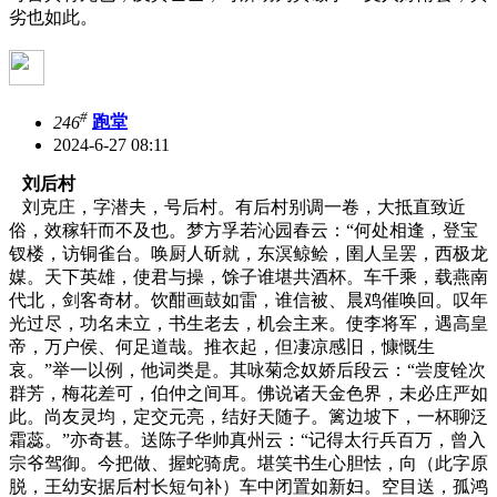
劣也如此。
#
246
跑堂
2024-6-27 08:11
刘后村
刘克庄，字潜夫，号后村。有后村别调一卷，大抵直致近
俗，效稼轩而不及也。梦方孚若沁园春云：“何处相逢，登宝
钗楼，访铜雀台。唤厨人斫就，东溟鲸鲙，圉人呈罢，西极龙
媒。天下英雄，使君与操，馀子谁堪共酒杯。车千乘，载燕南
代北，剑客奇材。饮酣画鼓如雷，谁信被、晨鸡催唤回。叹年
光过尽，功名未立，书生老去，机会主来。使李将军，遇高皇
帝，万户侯、何足道哉。推衣起，但凄凉感旧，慷慨生
哀。”举一以例，他词类是。其咏菊念奴娇后段云：“尝度铨次
群芳，梅花差可，伯仲之间耳。佛说诸天金色界，未必庄严如
此。尚友灵均，定交元亮，结好天随子。篱边坡下，一杯聊泛
霜蕊。”亦奇甚。送陈子华帅真州云：“记得太行兵百万，曾入
宗爷驾御。今把做、握蛇骑虎。堪笑书生心胆怯，向（此字原
脱，王幼安据后村长短句补）车中闭置如新妇。空目送，孤鸿