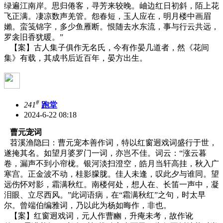
绿遍江南岸。思归倦客，寻芳来较晚。岫边红日初斜，陌上花
飞正满。凄凉数声羌管。怨春短，玉人应在，明月楼中画眉
嬾。蛮笺锦字，多少鱼雁断。恨随去水东流，事与行云共远，
罗衾旧香犹暖。”
【案】古人集子俱作无名氏，今有作晏几道者，然《花间
集》有载，其成书后近百年，晏方出生。
#
241
跑堂
2024-6-22 08:18
曹元宠词
苕溪渔隐曰：曹元宠本善作词，特以红窗迥戏词盛行于世，
遂掩其名。如望月婆罗门一词，亦岂不佳。词云：“涨云暮
卷，漏声不到小帘栊。银河淡扫澄空，皓月当轩高挂，秋入广
寒宫。正金波不动，桂影朦胧。佳人未逢，叹此夕与谁同。望
远伤怀对影，霜满秋红。南楼何处，想人在、长笛一声中，凝
泪眼、立尽西风。”此词语病，在“霜满秋红”之句，时太早
尔。曾端伯编雅词，乃以此为杨如晦作，非也。
【案】红窗迥戏词，元人作曹豳，升痷未考，故作讹