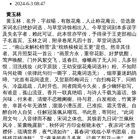
2024-6-3 08:47
黄玉林
黄玉林，名升，字叔暘，有散花庵，人止称花庵云。尝选唐
宋词名曰绝妙词选，与草堂诗馀相出入。今草堂词刻本多误字
及失名字者，赖此可证。此本世亦罕传，予得录于王吏部相山
子名嘉宾。玉林之词，附录卷尾凡四十首。草堂词选其
二，“南山未解松梢雪”及“枕铁棱棱近五更”是也。然非其佳
者。其月照梨花一首云：“画景方永，重帘花影。好梦犹酣，
莺声唤醒。门外风絮交飞，送春归。修蛾画了无人问，几多别
恨，泪洗残妆（此字原脱，王幼安据花庵词选补）粉。不知郎
马何处嘶（依律此句衍一嘶字，花庵词选无），烟草萋迷鹧鸪
啼。”此首有花间遗意。又贺新郎梅词云：“自扫梅花下。问梢
头、冷蕊疏疏，几时开也。间者阔焉今久矣，多少幽怀欲写。
有谁是，孤山流亚。香月一联真绝唱，与诗人千载为嘉话。馀
兴味，付来者。清癯不恋雕阑榭。待与君、白发相欢，竹篱茅
舍。幸甚今年无酒禁，溜溜小漕压蔗。已准拟、霜天雪夜。自
醉自吟人自笑，任解冠落佩从嘲骂。书此意，寄同社。”此词
用文句，入音律而不酸，宋词之体也。其馀若九日词“兰佩秋
风冷，茱囊晚露新”，秋怀词“月印金枢晓未收”，夜凉词“冰雪
襟怀，琉璃世界，夜气清如许”，暮春词“戏临小草书团扇，自
拣残花插净瓶”，又“夜来能有几多寒，已瘦了梨花一半”，赠