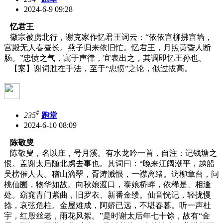
2024-6-9 09:28
忆君王
徽宗被虏北行，谢克家作忆君王词云：“依依宫柳拂宫墙，
宫殿无人春昼长。燕子归来依旧忙。忆君王，月照黄昏人断
肠。”忠愤之气，寓于声律，宜表出之，其调即忆王孙也。
【案】谢词胜在手法，至于“忠愤”之论，似过拔高。
#
235
跑堂
2024-6-10 08:09
陈敬叟
陈敬叟，名以庄，号月溪。有水龙吟一首，自注：记钱塘之
恨。盖谢太后随北虏去事也。其词曰：“晚来江阔潮平，越船
吴榜催人去。稽山滴翠，胥涛溅恨，一襟离绪。访柳章台，问
桃仙囿，物华如故。向秋娘渡口，泰娘桥畔，依稀是、相逢
处。窈窕青门紫曲，旧罗衣、新番金缕。仙音恍记，轻拢慢
捻，哀弦危柱。金屋难成，阿娇已远，不堪春暮。听一声杜
宇，红殷丝老，雨花风絮。”是时谢太后年七十馀，故有“金