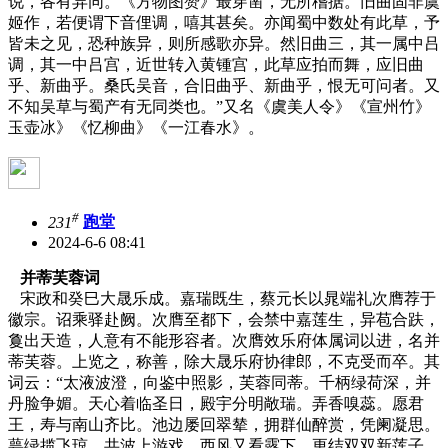
说，各有异同。《方物图赞》最穿凿，无所稽据。旧曲固非虞
姬作，若便谓下音俚调，嘻其甚矣。亦闻蜀中数处有此草，予
皆未之见，恐种族异，则所感歌亦异。然旧曲三，其一属中吕
调，其一中吕宫，近世转入黄锺宫，此草应拍而舞，应旧曲
乎、新曲乎。桑氏吴音，合旧曲乎、新曲乎，恨无可问者。又
不知吴草与蜀产有无同类也。”又名《虞美人令》《宣州竹》
玉壶冰》《忆柳曲》《一江春水》。
#
231
跑堂
2024-6-6 08:41
并蒂芙蓉词
宋政和癸巳大晟乐成。嘉瑞既生，蔡元长以晁端礼次膺荐于
徽宗。诏乘驿赴阙。次膺至都下，会禁中嘉莲生，异苞合趺，
敻出天造，人意有不能形容者。次膺效乐府体属词以进，名并
蒂芙蓉。上览之，称善，除大晟乐府协律郎，不克受而卒。其
词云：“太液波澄，向鉴中照影，芙蓉同蒂。千柄绿荷深，并
丹脸争媚。天心着临圣日，殿宇分明敞瑞。弄香嗅蕊。愿君
王，寿与南山齐比。池边屡回翠辇，拥群仙醉赏，凭阑凝思。
萼绿揽飞琼，共波上游戏。西风又看露下，更结双双新莲子。