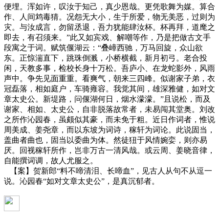
便埋。浑如许，叹汝于知己，真少恩哉。更凭歌舞为媒。算合
作、人间鸩毒猜。况怨无大小，生于所爱，物无美恶，过则为
灾。与汝成言，勿留丞退，吾力犹能肆汝杯。杯再拜，道麾之
即去，有召须来。”此又如宾戏、解嘲等作，乃是把做古文手
段寓之于词。赋筑偃湖云：“叠嶂西驰，万马回旋，众山欲
东。正惊湍直下，跳珠倒溅，小桥横截，新月初弓。老合投
闲，天教多事，检校长身十万松。吾庐小、在龙蛇影外，风雨
声中。争先见面重重。看爽气，朝来三四峰。似谢家子弟，衣
冠磊落，相如庭户，车骑雍容。我觉其间，雄深雅健，如对文
章太史公。新堤路，问偃湖何日，烟水濛濛。”且说松，而及
谢家、相如、太史公，自非脱落故常者，未易闯其堂奥。刘改
之所作沁园春，虽颇似其豪，而未免于粗。近日作词者，惟说
周美成、姜尧章，而以东坡为词诗，稼轩为词论。此说固当，
盖曲者曲也，固当以委曲为体。然徒狃于风情婉娈，则亦易
厌。回视稼轩所作，岂非万古一清风哉。或云周、姜晓音律，
自能撰词调，故人尤服之。
【案】贺新郎“料不啼清泪、长啼血”，见古人从句不从逗一
说。沁园春“如对文章太史公”，是真沉郁者。