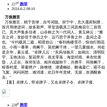
#
227
跑堂
2024-6-2 08:10
万俟雅言
万俟雅言，精于音律，自号词隐。崇宁中，充大晟府制撰，
按月用律进词，故多新声。草堂选载其三词及梅花引二首而
已。其大声集多佳者，山谷称之为一代词人。黄玉林云：“雅
言之词，发妙音于律吕之中，运巧思于斧凿之外，盖词之圣
也。”今约载其二篇，昭君怨云：“春到南楼雪尽，惊动灯期花
信。小雨一番寒，倚阑干。莫把阑干倚，一望几重烟水。何处
是京华，暮云遮。”卓牌儿云：“东风绿杨天，如画出、清明院
宇。玉艳淡泊，梨花带月，燕支零落，海棠经雨。单衣怯黄
昏，人正在、珠帘笑语。相并戏蹴秋千，共携手、同倚阑干，
暗香时度。翠窗绣户，路缭绕、潜通幽处。断魂凝伫，嗟不似
飞絮。闲闷闲愁，难消遣，此日年年意绪。无据，奈酒醒春
去。”
【案】卓牌儿，即卓牌子，又名卓牌子令、卓牌子慢。
#
228
跑堂