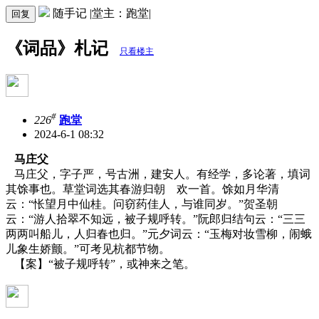
随手记 |堂主：跑堂|
回复
《词品》札记
只看楼主
#
226
跑堂
2024-6-1 08:32
马庄父
马庄父，字子严，号古洲，建安人。有经学，多论著，填词
其馀事也。草堂词选其春游归朝 欢一首。馀如月华清
云：“怅望月中仙桂。问窃药佳人，与谁同岁。”贺圣朝
云：“游人拾翠不知远，被子规呼转。”阮郎归结句云：“三三
两两叫船儿，人归春也归。”元夕词云：“玉梅对妆雪柳，闹蛾
儿象生娇颤。”可考见杭都节物。
【案】“被子规呼转”，或神来之笔。