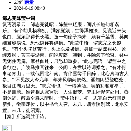
#
238
跑堂
2024-6-19 08:40
邹志完陈莹中词
复斋漫录云：邹志完徙昭，陈莹中贬廉，间以长短句相谐
乐。“有个胡儿模样别。满颔髭须，生得浑如漆。见说近来头
也白。髭须那得长长黑。逸一句籋子摘来，须有千茎雪。莫向
细君容易说。恐他嫌你将伊摘。”此莹中语，谓志完之长髭
也。“有个头陀修苦行，头上头发掺掺。身披一副黪裙衫。紧
缠双脚，苦苦要游南。闻说度牒一朝到，并除颔下髭髯。钵中
无粥住无庵。摩登伽处，只恐却重参。”此志完语，谓莹中之
多欲也。广陵马推官往来二公间，亦尝以诗词赠之。“有才何
事老青山，十载低回北斗南。肯伴雪髯千日醉，此心真与古人
参。”“不见故人今几年，年来风物尚依然。遥知闲望登临处，
极目江湖万里天。”志完语也。“一樽薄酒。满酌劝君君举手。
不是朋亲。谁肯相从寂寞滨。人生似梦。梦里惺惺何处用。盏
倒休辞。醉后全胜未醉时。”莹中语也。初，志完自元符间贬
新州。徽宗即位，以中书舍人召。未几，谪零陵别驾，龙水安
置。未几，徙昭焉。
【案】所选词胜于诗。