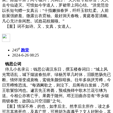
去兮仙迹灭。可惜如今学道人，罗裙带上同心结。”洪觉范尝
以长短句赠一女真云：“十指嫩抽春笋，纤纤玉软红柔。人前
欲展强娇羞。微露云衣霓袖。最好洞天春晚，黄庭卷罢清幽。
凡心无计奈闲愁。试捻花枝频嗅。”
【案】词不如诗。又，女真，女道人。
#
245
跑堂
2024-6-26 08:25
钱思公词
侍儿小名录云：钱思公谪汉东日，撰玉楼春词曰：“城上风
光莺语乱，城下烟波春拍岸。绿杨芳草几时休，泪眼愁肠先已
断。情怀渐变成衰晚，鸾镜朱颜惊暗换。往年多病厌芳樽，今
日芳樽惟恐浅。”每酒阑歌之，则泣下。后阁有白发姬，乃邓
王歌鬟惊鸿也。遽言先王将薨，预戒挽铎中歌木兰花引绋为
送。今相公亦将亡乎。果薨于随州。邓王旧曲亦尝有“帝乡烟
雨锁春愁，故国山川空泪眼”之句。
【案】情深不寿，的也，如李后主。然李后主所作，读之多
可言其将死也，及真亡世，可辨胡为真谶乎？文人好附会，其