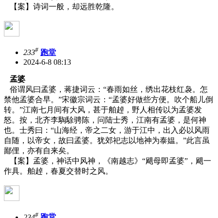
【案】诗词一般，却远胜乾隆。
#
233
跑堂
2024-6-8 08:13
孟婆
俗谓风曰孟婆，蒋捷词云：“春雨如丝，绣出花枝红袅。怎
禁他孟婆合早。”宋徽宗词云：“孟婆好做些方便。吹个船儿倒
转。”江南七月间有大风，甚于舶趠，野人相传以为孟婆发
怒。按，北齐李騊駼骋陈，问陆士秀，江南有孟婆，是何神
也。士秀曰：“山海经，帝之二女，游于江中，出入必以风雨
自随，以帝女，故曰孟婆。犹郊祀志以地神为泰媪。”此言虽
鄙俚，亦有自来矣。
【案】孟婆，神话中风神，《南越志》“飓母即孟婆”，飓一
作具。舶趠，春夏交替时之风。
#
234
跑堂