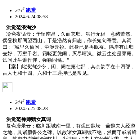
#
243
跑堂
2024-6-24 08:58
洪觉范浪淘沙
冷斋夜话云：予留南昌，久而忘归。独行无侣，意绪萧然。
偶登秋屏阁望西山，于是浩然有归志，作长短句寄意。其词
曰：“城里久偷闲，尘涴云衫。此身已是再眠蚕。隔岸有山归
去好，万壑千岩。霜晓更凭阑，灭尽晴岚。微云生处是茅庵。
试问此生谁作伴，弥勒同龛。”
【案】此浪淘沙令，闲、阑在第七部，其余韵字在十四部，
古人七和十四、六和十三通押已是常见。
#
244
跑堂
2024-6-25 08:28
洪觉范禅师赠女真词
复斋漫录云：临川距城南一里，有观曰魏坛，盖魏夫人经游
之地，具诸颜鲁公之碑。以故诸女真嗣续不绝，然而守戒者鲜
矣。陈虚中崇宁间守临川，为诗曰：“夫人在兮若冰雪，夫人