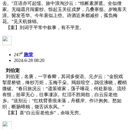
去。”庄语亦可起懦。旅中浪淘沙云：“纸帐素屏遮。全似僧
家。无端霜月闯窗纱。惊起玉关征戍梦，几叠寒笳。岁晚客天
涯。鬓发苍华。今年衰似上些。诗酒近来都减价，孤负梅
花。”见天机馀锦。
【案】刘词于平常中叙事，有不平意。
#
247
跑堂
2024-6-28 08:20
刘伯宠
刘伯宠，名褒，一字春卿，其词多俊语。元夕云：“金猊戏
掣星桥锁，绛纱万炬，玉梅千朵。羯鼓喧空，鵾弦沸晓，樱梢
微破。”春日旅况云：“遗策谁家，荡子唾花，何处新妆。流经
有恨，拾翠无心，往事凄凉。红泪不胜闺怨，白云应老他
乡。”送别云：“红枕臂香痕未落，舟横岸、作计匆匆。愁如
织，断肠啼鴂，饶舌诉东风。”
【案】喜“白云应老他乡”，余味无穷。