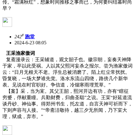
传。“霜满秋红”，想象时间推移之事而已，为何要纠结暮时尚
早？
#
242
跑堂
2024-6-23 08:05
王采渔家傲词
复斋漫录云：王采辅道，观文韶子也。徽宗朝，妄奏天神降
于家，卒以此受祸。人以其父熙河妄杀之报尔。尝为渔家傲词
云：“日月无根天不老。浮生总被消磨了。陌上红尘常扰扰。
昏复晓，一场大梦谁先觉。洛水东流山四绕，路傍几个新华
表。见说在时官职好。争信道，冷烟寒雨埋荒草。”
【案】采，当为宷。其父王韶，熙河开边有功，亦有
“瞎征
穷蹙，俘献重瞳。兵勤财费，归曲圣聪”之说。王寀“好延道流
谈丹砂、神仙事。得郑州书生，托左道，自言天神可祈而下，
下则声容与人接。”“帝斋洁敬待，越三夕无所闻，乃下寀大
理，狱成，弃市。”