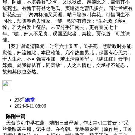
屋、阿娇，不堪春暮”之句。又以秋娘、泰娘比之，盖惜其不
能死也。有愧于苻登之毛氏、窦建德之曹氏多矣。同时孟鲠有
折花怨云：“匆匆杯酒又天涯。晴日墙东叫卖花。可惜同生不
同死，却随春色去谁家。”鲍 輗亦有诗云：“生死双飞亦可
怜。若为白发上征船。未应分手江南去，更有春光七十
年。”噫，妇人不足责，误国至此者，秦桧、贾似道，可胜诛
哉。
【案】
谢道清降元，时年六十又五，虽畏死，然听政时亦能
勤俭，妇流如此，本已难能。几个热血男儿，保国有心无力，
于人生死，不可强言相加。若王清惠冲华，《满江红》云
“问
嫦娥、於我肯从容，同圆缺”，人之常情也，文丞相不能忍，
故知其败也必然
。
#
236
跑堂
2024-6-11 08:06
陈刚中词
天台陈刚中孚在燕，端阳日当母诞，作太常引二首云：“采
丝堂敞簇兰翘，记生母、在今朝。无地捧金蕉（原作焦，王幼